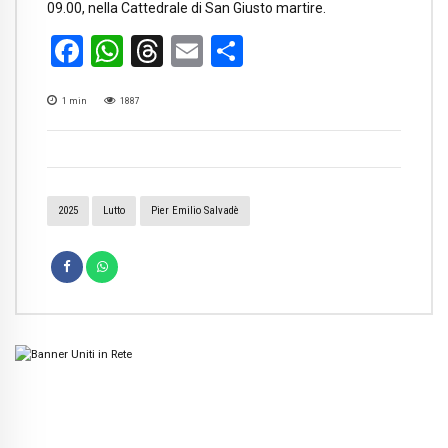
09.00, nella Cattedrale di San Giusto martire.
Facebook
WhatsApp
Threads
Email
Condividi
1
min
1887
2025
Lutto
Pier Emilio Salvadè