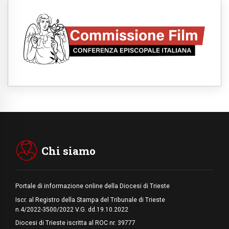
SIGNIS 2026, la comunicazione al servizio
del Vangelo
08.08.2026
Argentina, l'arcivescovo Colombo: "La
visita del Papa messaggio di pace e
dignità"
08.08.2026
Tonalestate 2026, i giovani sconfiggono la
paura
08.08.2026
Marcinelle, 70 anni dopo istituita la Giornata
europea per le vittime sul lavoro
08.08.2026
Arabia Saudita, Turchia e Pakistan
stringono una nuova alleanza militare in
Medio Oriente
Chi siamo
Portale di informazione online della Diocesi di Trieste
Iscr. al Registro della Stampa del Tribunale di Trieste
n.4/2022-3500/2022 V.G. dd.19.10.2022
Diocesi di Trieste iscritta al ROC nr. 39777