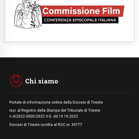
08.08.2026
Argentina, l'arcivescovo Colombo: "La
visita del Papa messaggio di pace e
dignità"
08.08.2026
Tonalestate 2026, i giovani sconfiggono la
paura
08.08.2026
Marcinelle, 70 anni dopo istituita la Giornata
europea per le vittime sul lavoro
08.08.2026
Arabia Saudita, Turchia e Pakistan
stringono una nuova alleanza militare in
Medio Oriente
Chi siamo
Portale di informazione online della Diocesi di Trieste
Iscr. al Registro della Stampa del Tribunale di Trieste
n.4/2022-3500/2022 V.G. dd.19.10.2022
Diocesi di Trieste iscritta al ROC nr. 39777