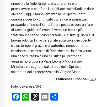
rinnovare la fede, di ispirare la speranza e di
promuovere la carità tra i popoli lacerati dall’odio e dalle
divisioni. Oggi, il Rinnovamento nello Spirito Santo
guarda a questo Pontificato con sincera speranza,
pregando affinché il Santo Padre possa essere un faro
di luce per guidare l’umanità verso un futuro più
fraterno, ispirando i cuori dei fedeli e di tutti gli uomini di
buona volontà. Il mio personale auspicio è che questo
sia un tempo di grazia e di autentico rinnovamento,
mediante un cammino di fede che porti la terra verso
una pace duratura e una giustizia più profonda:
auguriamo di cuore a Papa Leone XIV che il suo
Ministero sia segnato dalla forza dello Spirito e
sostenuto dalla tenerezza della Vergine Maria.
Francesca Cipolloni
(
SIR
)
Foto: Calvarese/SIR
Facebook
WhatsApp
Threads
Email
Condividi