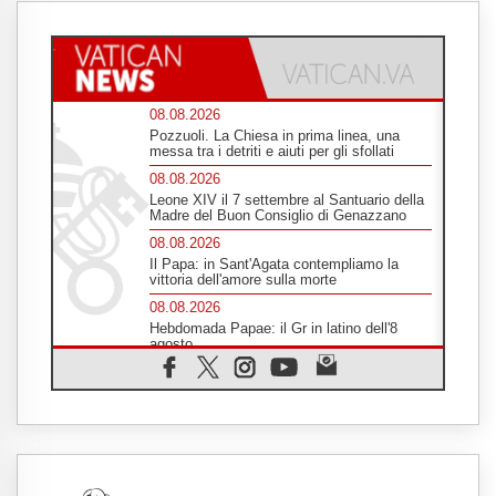
08.08.2026
Pozzuoli. La Chiesa in prima linea, una
messa tra i detriti e aiuti per gli sfollati
08.08.2026
Leone XIV il 7 settembre al Santuario della
Madre del Buon Consiglio di Genazzano
08.08.2026
Il Papa: in Sant'Agata contempliamo la
vittoria dell'amore sulla morte
08.08.2026
Hebdomada Papae: il Gr in latino dell'8
agosto
08.08.2026
Spin Time, Reina: Cristo non abita nei
palazzi del potere ma si identifica coi
senzatetto
08.08.2026
SIGNIS 2026, la comunicazione al servizio
del Vangelo