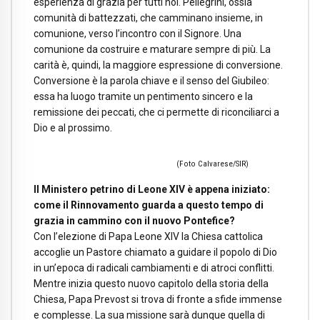
esperienza di grazia per tutti noi. Pellegrini, ossia
comunità di battezzati, che camminano insieme, in
comunione, verso l’incontro con il Signore. Una
comunione da costruire e maturare sempre di più. La
carità è, quindi, la maggiore espressione di conversione.
Conversione è la parola chiave e il senso del Giubileo:
essa ha luogo tramite un pentimento sincero e la
remissione dei peccati, che ci permette di riconciliarci a
Dio e al prossimo.
(Foto Calvarese/SIR)
Il Ministero petrino di Leone XIV è appena iniziato:
come il Rinnovamento guarda a questo tempo di
grazia in cammino con il nuovo Pontefice?
Con l’elezione di Papa Leone XIV la Chiesa cattolica
accoglie un Pastore chiamato a guidare il popolo di Dio
in un’epoca di radicali cambiamenti e di atroci conflitti.
Mentre inizia questo nuovo capitolo della storia della
Chiesa, Papa Prevost si trova di fronte a sfide immense
e complesse. La sua missione sarà dunque quella di