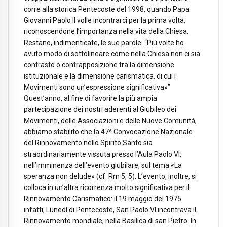
corre alla storica Pentecoste del 1998, quando Papa
Giovanni Paolo II volle incontrarci per la prima volta,
riconoscendone l’importanza nella vita della Chiesa.
Restano, indimenticate, le sue parole: “Più volte ho
avuto modo di sottolineare come nella Chiesa non ci sia
contrasto o contrapposizione tra la dimensione
istituzionale e la dimensione carismatica, di cui i
Movimenti sono un’espressione significativa»”
Quest’anno, al fine di favorire la più ampia
partecipazione dei nostri aderenti al Giubileo dei
Movimenti, delle Associazioni e delle Nuove Comunità,
abbiamo stabilito che la 47^ Convocazione Nazionale
del Rinnovamento nello Spirito Santo sia
straordinariamente vissuta presso l’Aula Paolo VI,
nell’imminenza dell’evento giubilare, sul tema «La
speranza non delude» (cf. Rm 5, 5). L’evento, inoltre, si
colloca in un’altra ricorrenza molto significativa per il
Rinnovamento Carismatico: il 19 maggio del 1975
infatti, Lunedì di Pentecoste, San Paolo VI incontrava il
Rinnovamento mondiale, nella Basilica di san Pietro. In