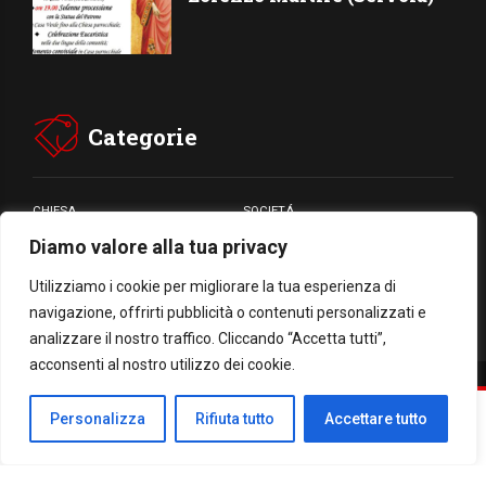
Categorie
CHIESA
SOCIETÁ
Diamo valore alla tua privacy
CARITÁ
GIUBILEO
CULTURA
MEDIA
Utilizziamo i cookie per migliorare la tua esperienza di
navigazione, offrirti pubblicità o contenuti personalizzati e
analizzare il nostro traffico. Cliccando “Accetta tutti”,
acconsenti al nostro utilizzo dei cookie.
Facebook
WhatsApp
Threads
Email
Condividi
Personalizza
Rifiuta tutto
Accettare tutto