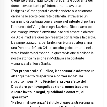
credente stesso: quanto più il credente è cosciente del
dono ricevuto, tanto più intensamente avverte
l’esigenza d’impegnarsi a corrispondere alla chiamata
divina nelle scelte concrete della vita, attraverso un
cammino di continua conversione, nell’intento di portare
l’annuncio del Vangelo in ogni Nazione. Ricordiamo poi
che evangelizzare è anzitutto lasciarsi amare e abitare
da Dio e irradiare questa Presenza con la vita e la parola.
L’evangelizzazione, pertanto, non è una strategia, ma
una Persona: è Gesù Cristo, accolto gioiosamente nella
vita e irradiato nel mondo. In questa visione si colloca la
nostra storica missione in Moldavia e la costante
vicinanza alla Terra Santa.
“Per prepararci al Giubileo, è necessario adottare un
atteggiamento di apertura e conversione”, ha
ribadito mons. Rino Fisichella, pro-prefetto del
Dicastero per l’evangelizzazione: come tradurre
queste invito in segni, quotidiani e concreti, di
speranza?
“Pellegrini di speranza” è il titolo di questa straordinaria