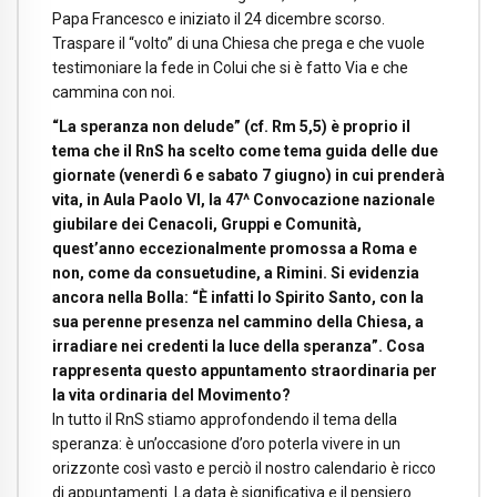
Papa Francesco e iniziato il 24 dicembre scorso.
Traspare il “volto” di una Chiesa che prega e che vuole
testimoniare la fede in Colui che si è fatto Via e che
cammina con noi.
“La speranza non delude” (cf. Rm 5,5) è proprio il
tema che il RnS ha scelto come tema guida delle due
giornate (venerdì 6 e sabato 7 giugno) in cui prenderà
vita, in Aula Paolo VI, la 47^ Convocazione nazionale
giubilare dei Cenacoli, Gruppi e Comunità,
quest’anno eccezionalmente promossa a Roma e
non, come da consuetudine, a Rimini. Si evidenzia
ancora nella Bolla: “È infatti lo Spirito Santo, con la
sua perenne presenza nel cammino della Chiesa, a
irradiare nei credenti la luce della speranza”. Cosa
rappresenta questo appuntamento straordinaria per
la vita ordinaria del Movimento?
In tutto il RnS stiamo approfondendo il tema della
speranza: è un’occasione d’oro poterla vivere in un
orizzonte così vasto e perciò il nostro calendario è ricco
di appuntamenti. La data è significativa e il pensiero