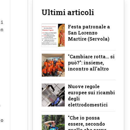
Ultimi articoli
i 
Festa patronale a
n 
San Lorenzo
Martire (Servola)
"Cambiare rotta... si
può?": insieme,
incontro all'altro
Nuove regole
europee sui ricambi
degli
elettrodomestici
 
"Che io possa
o 
essere, secondo
quello che serve,