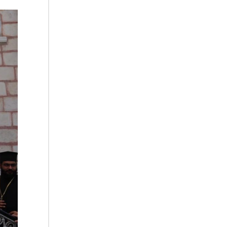
07.08.2026
Uruguay, il presidente dei
vescovi: la visita del Papa
dono per tutto il Paese