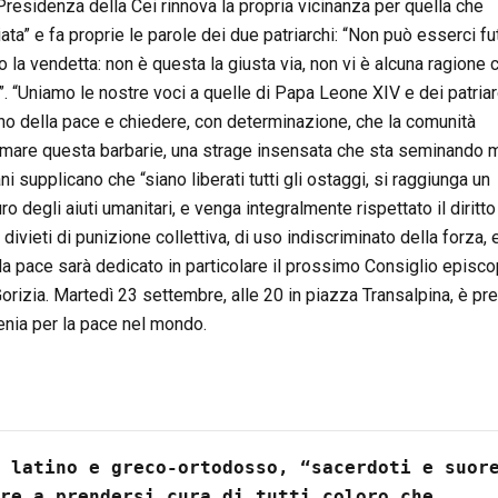
Presidenza della Cei rinnova la propria vicinanza per quella che
ata” e fa proprie le parole dei due patriarchi: “Non può esserci fu
o la vendetta: non è questa la giusta via, non vi è alcuna ragione 
li”. “Uniamo le nostre voci a quelle di Papa Leone XIV e dei patriar
no della pace e chiedere, con determinazione, che la comunità
rmare questa barbarie, una strage insensata che sta seminando m
ni supplicano che “siano liberati tutti gli ostaggi, si raggiunga un
ro degli aiuti umanitari, e venga integralmente rispettato il diritto
 i divieti di punizione collettiva, di uso indiscriminato della forza, 
a pace sarà dedicato in particolare il prossimo Consiglio episco
izia. Martedì 23 settembre, alle 20 in piazza Transalpina, è pre
venia per la pace nel mondo.
 latino e greco-ortodosso, “sacerdoti e suore
re a prendersi cura di tutti coloro che 