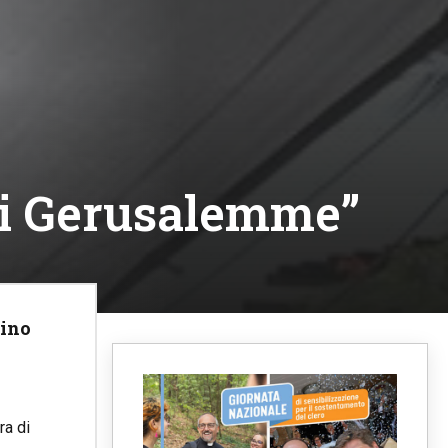
 di Gerusalemme”
tino
ra di