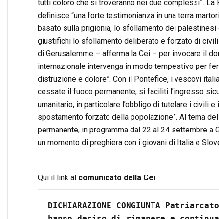
tutti coloro che si troveranno nei due complessi”. La 
definisce “una forte testimonianza in una terra martori
basato sulla prigionia, lo sfollamento dei palestinesi 
giustifichi lo sfollamento deliberato e forzato di civi
di Gerusalemme – afferma la Cei – per invocare il do
internazionale intervenga in modo tempestivo per fe
distruzione e dolore”. Con il Pontefice, i vescovi italia
cessate il fuoco permanente, si faciliti l’ingresso sicu
umanitario, in particolare l’obbligo di tutelare i civili e
spostamento forzato della popolazione”. Al tema dell
permanente, in programma dal 22 al 24 settembre a Gor
un momento di preghiera con i giovani di Italia e Slo
Qui il link al
comunicato della Cei
DICHIARAZIONE CONGIUNTA Patriarcato
hanno deciso di rimanere e continua