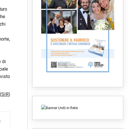
turo
che
chi
orte,
e di
pale
visto
(
SIR
)
 