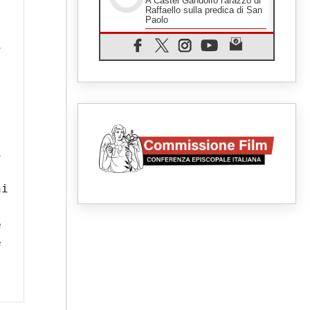
A Castel Gandolfo l'arazzo di
Raffaello sulla predica di San
Paolo
07.08.2026
 
Tagle: la guerra sfigura il
mondo, solo la rivelazione di
Dio lo trasfigura
07.08.2026
Il Papa in Francia, quattro
giorni intensi tra Chiesa,
popolo e istituzioni
07.08.2026
SIGNIS 2026, dare voce alle
 
religiose cattoliche nello
spazio pubblico
07.08.2026
i 
Honduras, gli sfollati invisibili
di una crisi dimenticata
 
07.08.2026
Italia, Antigone: carceri al
 
limite della sopravvivenza per
caldo e sovraffollamento
07.08.2026
Parolin conclude il viaggio in
Messico: "La pace inizia con
l'empatia per il dolore altrui"