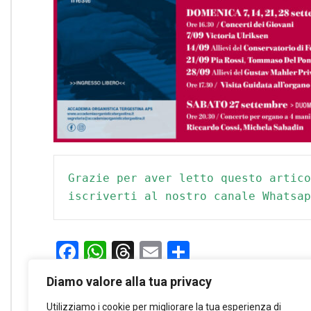
Grazie per aver letto questo artico
iscriverti al nostro canale Whatsap
Facebook
WhatsApp
Threads
Email
Condividi
Diamo valore alla tua privacy
3
min
1639
Utilizziamo i cookie per migliorare la tua esperienza di