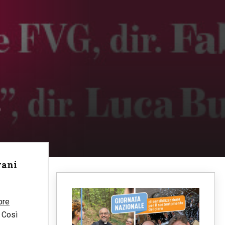
o
vani
bre
 Così