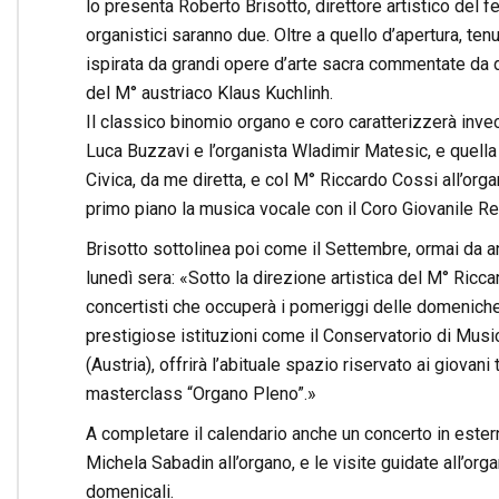
lo presenta Roberto Brisotto, direttore artistico del f
organistici saranno due. Oltre a quello d’apertura, te
ispirata da grandi opere d’arte sacra commentate da d
del M° austriaco Klaus Kuchlinh.
Il classico binomio organo e coro caratterizzerà invec
Luca Buzzavi e l’organista Wladimir Matesic, e quella
Civica, da me diretta, e col M° Riccardo Cossi all’org
primo piano la musica vocale con il Coro Giovanile Reg
Brisotto sottolinea poi come il Settembre, ormai da an
lunedì sera: «Sotto la direzione artistica del M° Riccar
concertisti che occuperà i pomeriggi delle domeniche
prestigiose istituzioni come il Conservatorio di Musica
(Austria), offrirà l’abituale spazio riservato ai giovani 
masterclass “Organo Pleno”.»
A completare il calendario anche un concerto in est
Michela Sabadin all’organo, e le visite guidate all’org
domenicali.