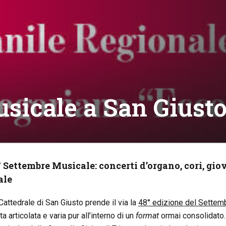
sicale a San Giust
8° Settembre Musicale: concerti d’organo, cori, gio
ale
attedrale di San Giusto prende il via la
48° edizione del Settem
articolata e varia pur all’interno di un
format
ormai consolidato.