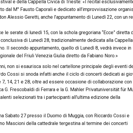
estival e della Cappella Civica di Trieste: «I recital esclusivament
nuto dal M° Fausto Caporali e dedicato all’improvvisazione organis
on Alessio Geretti, anche l’appuntamento di Lunedì 22, con un re
e le serate di lunedì 15, con la schola gregoriana “Ecce” diretta 
 conclusiva di Lunedì 28, tradizionalmente dedicata alla Cappella
ano. Il secondo appuntamento, quello di Lunedì 8, vedrà invece in
ionale del Friuli Venezia Giulia diretto da Fabiano Noro.»
ni, non si esaurisca solo nel cartellone principale degli eventi d
do Cossi si snoda infatti anche il ciclo di concerti dedicati ai gio
 7, 14, 21 e 28; oltre ad essere occasione di collaborazione con
 G. Frescobaldi di Ferrara e la G. Mahler Privatuniversität für M
talenti selezionati tra i partecipanti all’ultima edizione della
erna Sabato 27 presso il Duomo di Muggia, con Riccardo Cossi e
ano Mascioni della cattedrale tergestina al termine dei concerti