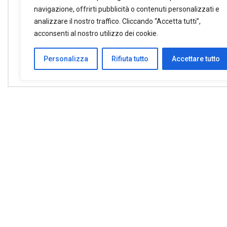
navigazione, offrirti pubblicità o contenuti personalizzati e
analizzare il nostro traffico. Cliccando “Accetta tutti”,
acconsenti al nostro utilizzo dei cookie.
2025
Accademia Organistica
Cattedrale Di San Giusto
Personalizza
Rifiuta tutto
Accettare tutto
Settembre Musicale
PREVIOUS
Settimana liturgica nazionale: Tra peccat
grazia, guardare oltre