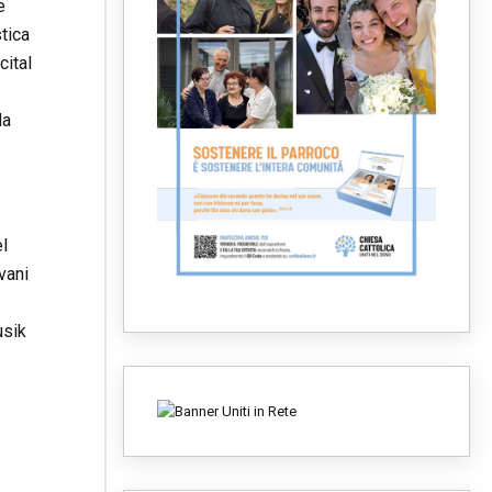
e
tica
cital
da
el
vani
usik