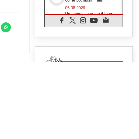
come pochissimi altri"
06.08.2026
Un abbraccio verso il futuro,
la grande festa del Papa e dei
giovani ad Assisi
06.08.2026
Il grazie dei giovani al Papa:
"Oggi ci sentiamo Chiesa"
06.08.2026
Leone XIV: la rivoluzione del
Vangelo abbatte i muri che
separano gli esseri umani
06.08.2026
Fra Marco Vianelli: alla scuola
di san Francesco per
imparare il Vangelo della pace
06.08.2026
Hiroshima, ad 81 anni dalla
bomba resta alto il richiamo al
disarmo mondiale
06.08.2026
Il Papa con i giovani ad
XT
di
Assisi: costruire la civiltà
dell'amore non delle
e”
contrapposizioni