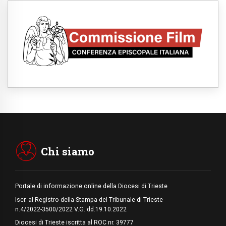
06.08.2026
Il Papa con i giovani ad Assisi: costruire la
civiltà dell'amore non delle contrapposizioni
06.08.2026
Hiroshima e Nagasaki, 81 anni dopo. Al via
i "dieci giorni di preghiera per la pace"
06.08.2026
Santa Maria degli Angeli, quando un
Santuario custodisce le origini
06.08.2026
Libano, riprendono i colloqui di Roma tra
nuove tensioni e raid nel sud
06.08.2026
Medio Oriente, intesa tra Iran e Oman sullo
Stretto di Hormuz
Chi siamo
Portale di informazione online della Diocesi di Trieste
Iscr. al Registro della Stampa del Tribunale di Trieste
n.4/2022-3500/2022 V.G. dd.19.10.2022
Diocesi di Trieste iscritta al ROC nr. 39777