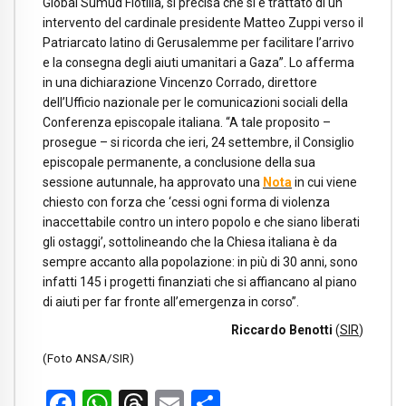
Global Sumud Flotilla, si precisa che si è trattato di un
intervento del cardinale presidente Matteo Zuppi verso il
Patriarcato latino di Gerusalemme per facilitare l’arrivo
e la consegna degli aiuti umanitari a Gaza”. Lo afferma
in una dichiarazione Vincenzo Corrado, direttore
dell’Ufficio nazionale per le comunicazioni sociali della
Conferenza episcopale italiana. “A tale proposito –
prosegue – si ricorda che ieri, 24 settembre, il Consiglio
episcopale permanente, a conclusione della sua
sessione autunnale, ha approvato una
Nota
in cui viene
chiesto con forza che ‘cessi ogni forma di violenza
inaccettabile contro un intero popolo e che siano liberati
gli ostaggi’, sottolineando che la Chiesa italiana è da
sempre accanto alla popolazione: in più di 30 anni, sono
infatti 145 i progetti finanziati che si affiancano al piano
di aiuti per far fronte all’emergenza in corso”.
Riccardo Benotti
(
SIR
)
(Foto ANSA/SIR)
Facebook
WhatsApp
Threads
Email
Condividi