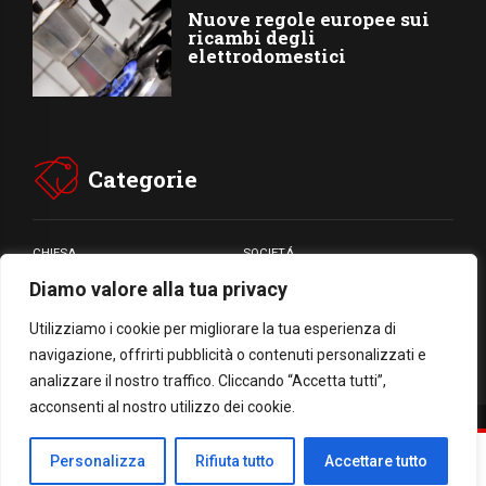
Nuove regole europee sui
ricambi degli
elettrodomestici
Categorie
CHIESA
SOCIETÁ
Diamo valore alla tua privacy
CARITÁ
GIUBILEO
CULTURA
MEDIA
Utilizziamo i cookie per migliorare la tua esperienza di
navigazione, offrirti pubblicità o contenuti personalizzati e
analizzare il nostro traffico. Cliccando “Accetta tutti”,
acconsenti al nostro utilizzo dei cookie.
Facebook
WhatsApp
Threads
Email
Condividi
Personalizza
Rifiuta tutto
Accettare tutto