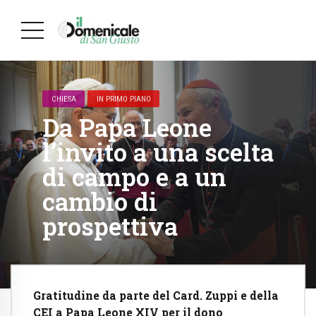
CHIESA
IN PRIMO PIANO
Da Papa Leone
l’invito a una scelta
di campo e a un
cambio di
prospettiva
Gratitudine da parte del Card. Zuppi e della
CEI a Papa Leone XIV per il dono