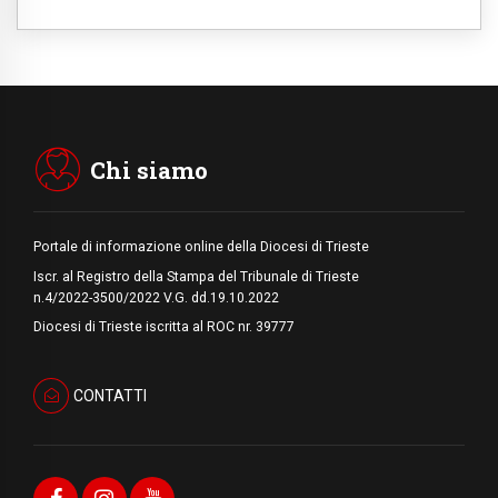
07.08.2026
Parolin conclude il viaggio in Messico: "La
pace inizia con l'empatia per il dolore altrui"
07.08.2026
Uruguay, il presidente dei vescovi: la visita
del Papa dono per tutto il Paese
Chi siamo
Portale di informazione online della Diocesi di Trieste
Iscr. al Registro della Stampa del Tribunale di Trieste
n.4/2022-3500/2022 V.G. dd.19.10.2022
Diocesi di Trieste iscritta al ROC nr. 39777
CONTATTI