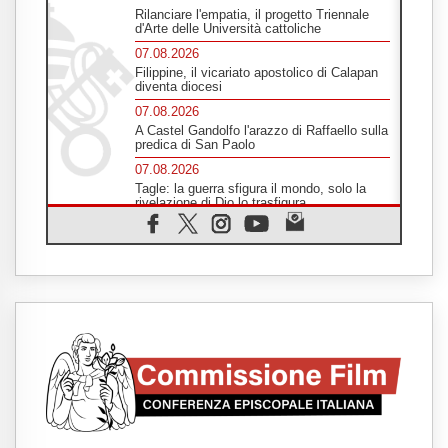
Rilanciare l'empatia, il progetto Triennale
d'Arte delle Università cattoliche
07.08.2026
Filippine, il vicariato apostolico di Calapan
diventa diocesi
07.08.2026
A Castel Gandolfo l'arazzo di Raffaello sulla
predica di San Paolo
07.08.2026
Tagle: la guerra sfigura il mondo, solo la
rivelazione di Dio lo trasfigura
07.08.2026
Il Papa in Francia, quattro giorni intensi tra
Chiesa, popolo e istituzioni
07.08.2026
SIGNIS 2026, dare voce alle religiose
cattoliche nello spazio pubblico
07.08.2026
Honduras, gli sfollati invisibili di una crisi
dimenticata
07.08.2026
Italia, Antigone: carceri al limite della
sopravvivenza per caldo e sovraffollamento