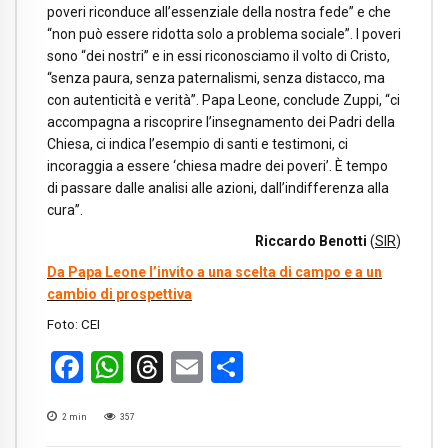
poveri riconduce all’essenziale della nostra fede” e che
“non può essere ridotta solo a problema sociale”. I poveri
sono “dei nostri” e in essi riconosciamo il volto di Cristo,
“senza paura, senza paternalismi, senza distacco, ma
con autenticità e verità”. Papa Leone, conclude Zuppi, “ci
accompagna a riscoprire l’insegnamento dei Padri della
Chiesa, ci indica l’esempio di santi e testimoni, ci
incoraggia a essere ‘chiesa madre dei poveri’. È tempo
di passare dalle analisi alle azioni, dall’indifferenza alla
cura”.
Riccardo Benotti
(
SIR
)
Da Papa Leone l’invito a una scelta di campo e a un
cambio di prospettiva
Foto: CEI
Facebook
WhatsApp
Threads
Email
Condividi
2
min
357