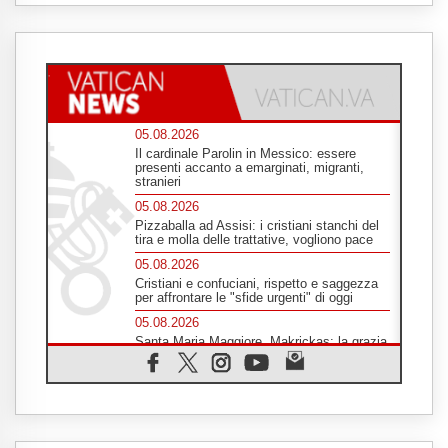
05.08.2026
Il cardinale Parolin in Messico: essere
presenti accanto a emarginati, migranti,
stranieri
05.08.2026
Pizzaballa ad Assisi: i cristiani stanchi del
tira e molla delle trattative, vogliono pace
05.08.2026
Cristiani e confuciani, rispetto e saggezza
per affrontare le "sfide urgenti" di oggi
05.08.2026
Santa Maria Maggiore, Makrickas: la grazia
di Dio scende ancora sul mondo
05.08.2026
I giovani attendono il Papa ad Assisi: "I
social non saziano, vogliamo cose grandi"
05.08.2026