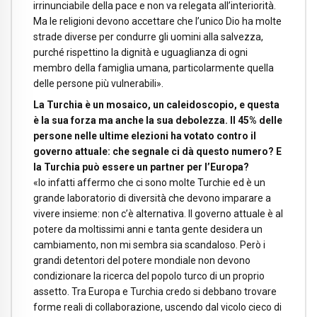
irrinunciabile della pace e non va relegata all’interiorità.
Ma le religioni devono accettare che l’unico Dio ha molte
strade diverse per condurre gli uomini alla salvezza,
purché rispettino la dignità e uguaglianza di ogni
membro della famiglia umana, particolarmente quella
delle persone più vulnerabili».
La Turchia è un mosaico, un caleidoscopio, e questa
è la sua forza ma anche la sua debolezza. Il 45% delle
persone nelle ultime elezioni ha votato contro il
governo attuale: che segnale ci dà questo numero? E
la Turchia può essere un partner per l’Europa?
«Io infatti affermo che ci sono molte Turchie ed è un
grande laboratorio di diversità che devono imparare a
vivere insieme: non c’è alternativa. Il governo attuale è al
potere da moltissimi anni e tanta gente desidera un
cambiamento, non mi sembra sia scandaloso. Però i
grandi detentori del potere mondiale non devono
condizionare la ricerca del popolo turco di un proprio
assetto. Tra Europa e Turchia credo si debbano trovare
forme reali di collaborazione, uscendo dal vicolo cieco di