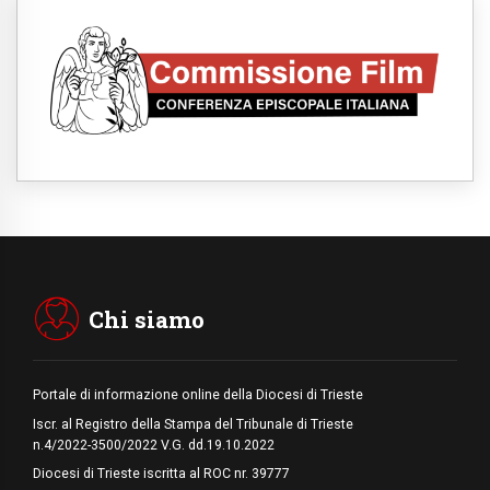
Parolin ai preti del Guatemala: siate
"sentinelle vigili", è la santità a rendere
credibili
05.08.2026
Dal Papa all'udienza generale la forza del
"circolo degli eroi"
05.08.2026
Ucraina, il nunzio: preoccupa sentire chi
benedice la guerra. Il Papa unica voce di
pace
05.08.2026
Venezuela, don Pagniello: "Nel dolore, una
Chiesa che non si arrende"
05.08.2026
Migranti, UE compatta su Ceuta: superata
una prova difficile
Chi siamo
Portale di informazione online della Diocesi di Trieste
Iscr. al Registro della Stampa del Tribunale di Trieste
n.4/2022-3500/2022 V.G. dd.19.10.2022
Diocesi di Trieste iscritta al ROC nr. 39777