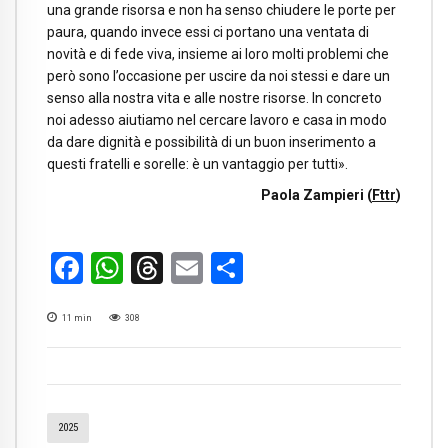
una grande risorsa e non ha senso chiudere le porte per
paura, quando invece essi ci portano una ventata di
novità e di fede viva, insieme ai loro molti problemi che
però sono l’occasione per uscire da noi stessi e dare un
senso alla nostra vita e alle nostre risorse. In concreto
noi adesso aiutiamo nel cercare lavoro e casa in modo
da dare dignità e possibilità di un buon inserimento a
questi fratelli e sorelle: è un vantaggio per tutti».
Paola Zampieri (
Fttr
)
Facebook
WhatsApp
Threads
Email
Condividi
11
min
308
2025