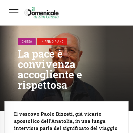
CHIESA
IN PRIMO PIANO
La pace è
convivenza
accogliente e
rispettosa
Il vescovo Paolo Bizzeti, già vicario
apostolico dell’Anatolia, in una lunga
intervista parla del significato del viaggio