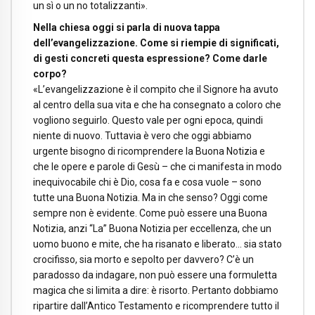
un sì o un no totalizzanti».
Nella chiesa oggi si parla di nuova tappa
dell’evangelizzazione. Come si riempie di significati,
di gesti concreti questa espressione? Come darle
corpo?
«L’evangelizzazione è il compito che il Signore ha avuto
al centro della sua vita e che ha consegnato a coloro che
vogliono seguirlo. Questo vale per ogni epoca, quindi
niente di nuovo. Tuttavia è vero che oggi abbiamo
urgente bisogno di ricomprendere la Buona Notizia e
che le opere e parole di Gesù – che ci manifesta in modo
inequivocabile chi è Dio, cosa fa e cosa vuole – sono
tutte una Buona Notizia. Ma in che senso? Oggi come
sempre non è evidente. Come può essere una Buona
Notizia, anzi “La” Buona Notizia per eccellenza, che un
uomo buono e mite, che ha risanato e liberato… sia stato
crocifisso, sia morto e sepolto per davvero? C’è un
paradosso da indagare, non può essere una formuletta
magica che si limita a dire: è risorto. Pertanto dobbiamo
ripartire dall’Antico Testamento e ricomprendere tutto il