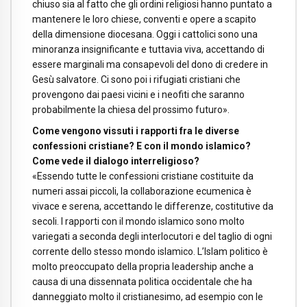
chiuso sia al fatto che gli ordini religiosi hanno puntato a
mantenere le loro chiese, conventi e opere a scapito
della dimensione diocesana. Oggi i cattolici sono una
minoranza insignificante e tuttavia viva, accettando di
essere marginali ma consapevoli del dono di credere in
Gesù salvatore. Ci sono poi i rifugiati cristiani che
provengono dai paesi vicini e i neofiti che saranno
probabilmente la chiesa del prossimo futuro».
Come vengono vissuti i rapporti fra le diverse
confessioni cristiane? E con il mondo islamico?
Come vede il dialogo interreligioso?
«Essendo tutte le confessioni cristiane costituite da
numeri assai piccoli, la collaborazione ecumenica è
vivace e serena, accettando le differenze, costitutive da
secoli. I rapporti con il mondo islamico sono molto
variegati a seconda degli interlocutori e del taglio di ogni
corrente dello stesso mondo islamico. L’Islam politico è
molto preoccupato della propria leadership anche a
causa di una dissennata politica occidentale che ha
danneggiato molto il cristianesimo, ad esempio con le