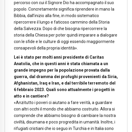
percorso con cui il Signore Dio ha accompagnato il suo
popolo. Concretamente significa riprendere in mano la
Bibbia, dall’inizio alla fine, in modo sistematico
ripercorrere il lungo e faticoso cammino della Storia
della Salvezza. Dopo di che bisogna ripercorrere la
storia della Chiesa per poter quindi imparare a dialogare
con le sfide e le culture di oggi essendo maggiormente
consapevoli della propria identità».
Lei è stato per molti anni presidente di Caritas
Anatolia, che in questi anni è stata chiamata a un
grande impegno per la popolazione provata dalla
guerra, dal dramma dei profughi provenienti da Siria,
Afghanistan, Iraq e Iran, e dal terribile terremoto del
6 febbraio 2023. Quali sono attualmente i progetti in
atto e in cantiere?
«Anzitutto i poveri ci aiutano a fare verità, a guardare
con altri occhi il mondo che abbiamo costruito. Allora si
comprende che abbiamo bisogno di cambiare la nostra
civiltà, disumana e poco progredita in umanità. Inoltre, i
rifugiati cristiani che io seguo in Turchia e in Italia sono