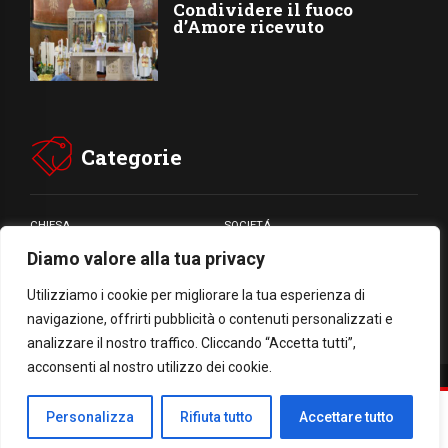
Condividere il fuoco
d’Amore ricevuto
Categorie
CHIESA
SOCIETÁ
Diamo valore alla tua privacy
CARITÁ
GIUBILEO
CULTURA
MEDIA
Utilizziamo i cookie per migliorare la tua esperienza di
navigazione, offrirti pubblicità o contenuti personalizzati e
analizzare il nostro traffico. Cliccando “Accetta tutti”,
acconsenti al nostro utilizzo dei cookie.
Facebook
WhatsApp
Threads
Email
Condividi
Personalizza
Rifiuta tutto
Accettare tutto