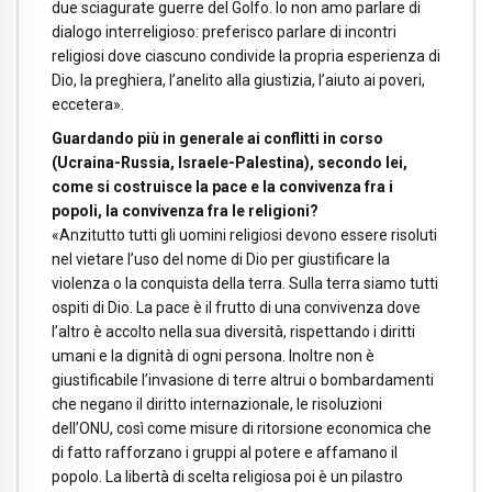
due sciagurate guerre del Golfo. Io non amo parlare di
dialogo interreligioso: preferisco parlare di incontri
religiosi dove ciascuno condivide la propria esperienza di
Dio, la preghiera, l’anelito alla giustizia, l’aiuto ai poveri,
eccetera».
Guardando più in generale ai conflitti in corso
(Ucraina-Russia, Israele-Palestina), secondo lei,
come si costruisce la pace e la convivenza fra i
popoli, la convivenza fra le religioni?
«Anzitutto tutti gli uomini religiosi devono essere risoluti
nel vietare l’uso del nome di Dio per giustificare la
violenza o la conquista della terra. Sulla terra siamo tutti
ospiti di Dio. La pace è il frutto di una convivenza dove
l’altro è accolto nella sua diversità, rispettando i diritti
umani e la dignità di ogni persona. Inoltre non è
giustificabile l’invasione di terre altrui o bombardamenti
che negano il diritto internazionale, le risoluzioni
dell’ONU, così come misure di ritorsione economica che
di fatto rafforzano i gruppi al potere e affamano il
popolo. La libertà di scelta religiosa poi è un pilastro