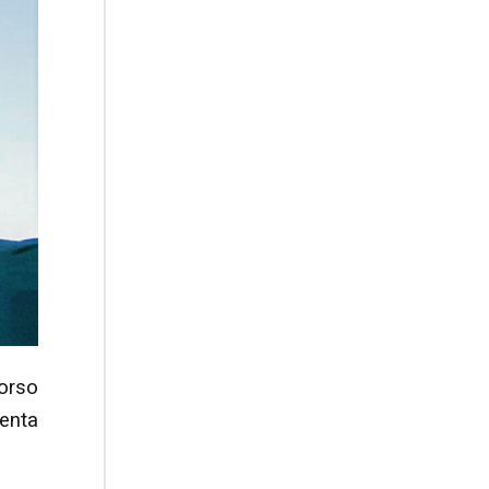
07.08.2026
Uruguay, il presidente dei
vescovi: la visita del Papa
dono per tutto il Paese
corso
senta