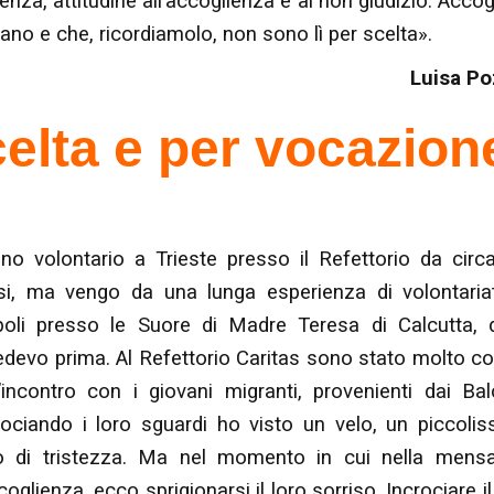
enza, attitudine all’accoglienza e al non giudizio. Accog
ivano e che, ricordiamolo, non sono lì per scelta».
Luisa Po
celta e per vocazion
no volontario a Trieste presso il Refettorio da circ
i, ma vengo da una lunga esperienza di volontaria
oli presso le Suore di Madre Teresa di Calcutta, 
iedevo prima. Al Refettorio Caritas sono stato molto co
l’incontro con i giovani migranti, provenienti dai Bal
rociando i loro sguardi ho visto un velo, un piccoli
o di tristezza. Ma nel momento in cui nella mensa
ccoglienza, ecco sprigionarsi il loro sorriso. Incrociare il