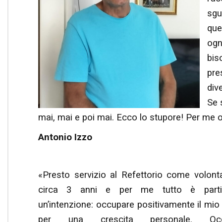
sgu
que
ogn
bis
pre
div
Se 
mai, mai e poi mai. Ecco lo stupore! Per me o
Antonio Izzo
«Presto servizio al Refettorio come volont
circa 3 anni e per me tutto è part
un’intenzione: occupare positivamente il mi
per una crescita personale. Occ