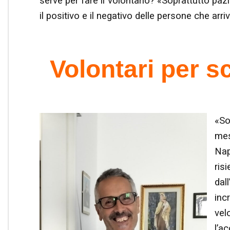
serve per fare il volontario? «Soprattutto pazi
il positivo e il negativo delle persone che arr
Volontari per s
«So
mes
Nap
ris
dal
inc
vel
l’a