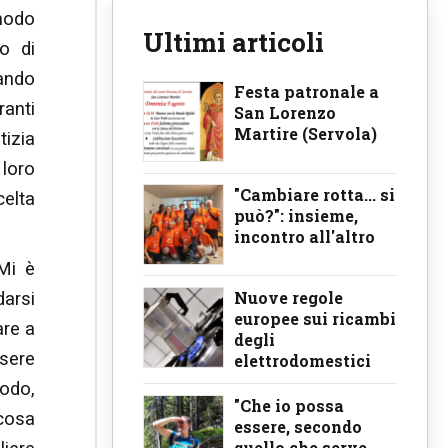
 modo
Ultimi articoli
o di
uando
Festa patronale a
ranti
San Lorenzo
Martire (Servola)
tizia
 loro
"Cambiare rotta... si
celta
può?": insieme,
incontro all'altro
«Mi è
Nuove regole
darsi
europee sui ricambi
are a
degli
sere
elettrodomestici
modo,
"Che io possa
 cosa
essere, secondo
quello che serve,