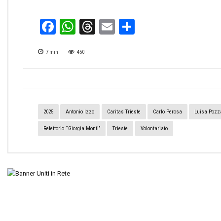
Facebook
WhatsApp
Threads
Email
Condividi
7
min
450
2025
Antonio Izzo
Caritas Trieste
Carlo Perosa
Luisa Pozz
Refettorio “Giorgia Monti”
Trieste
Volontariato