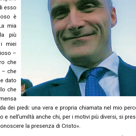
di esso
uoso è
 La mia
la più
i miei
zioso –
oro che
e – che
ne dato
llo che
a mensa
da dei piedi: una vera e propria chiamata nel mio per
o e nell’umiltà anche chi, per i motivi più diversi, si pre
conoscere la presenza di Cristo».