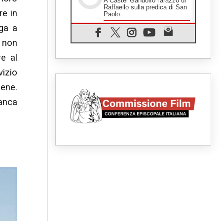
A Castel Gandolfo l'arazzo di
Raffaello sulla predica di San
re in
Paolo
07.08.2026
rga a
Tagle: la guerra sfigura il
, non
mondo, solo la rivelazione di
Dio lo trasfigura
e al
07.08.2026
vizio
Il Papa in Francia, quattro
giorni intensi tra Chiesa,
popolo e istituzioni
bene.
07.08.2026
tanca
SIGNIS 2026, dare voce alle
religiose cattoliche nello
spazio pubblico
07.08.2026
Honduras, gli sfollati invisibili
di una crisi dimenticata
07.08.2026
Italia, Antigone: carceri al
limite della sopravvivenza per
caldo e sovraffollamento
07.08.2026
Parolin conclude il viaggio in
Messico: "La pace inizia con
l'empatia per il dolore altrui"