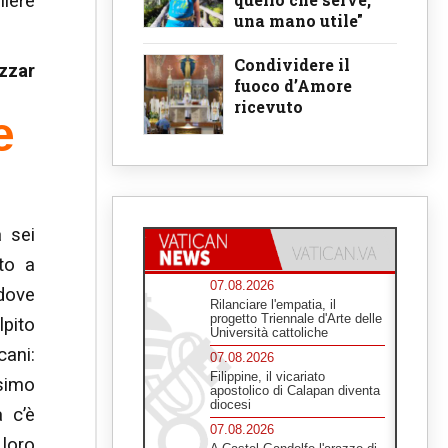
liere
una mano utile"
Condividere il
zzar
fuoco d’Amore
ricevuto
e
a sei
to a
07.08.2026
dove
Rilanciare l'empatia, il
progetto Triennale d'Arte delle
lpito
Università cattoliche
cani:
07.08.2026
Filippine, il vicariato
ssimo
apostolico di Calapan diventa
diocesi
 c’è
07.08.2026
 loro