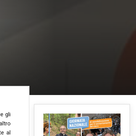
e gli
altro
te al