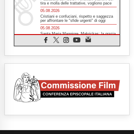
tira e molla delle trattative, vogliono pace
05.08.2026
Cristiani e confuciani, rispetto e saggezza
per affrontare le "sfide urgenti" di oggi
05.08.2026
Santa Maria Maggiore, Makrickas: la grazia
di Dio scende ancora sul mondo
05.08.2026
I giovani attendono il Papa ad Assisi: "I
social non saziano, vogliamo cose grandi"
05.08.2026
Parolin ai preti del Guatemala: siate
"sentinelle vigili", è la santità a rendere
credibili
05.08.2026
Dal Papa all'udienza generale la forza del
"circolo degli eroi"
05.08.2026
Ucraina, il nunzio: preoccupa sentire chi
benedice la guerra. Il Papa unica voce di
pace
05.08.2026
Venezuela, don Pagniello: "Nel dolore, una
Chiesa che non si arrende"