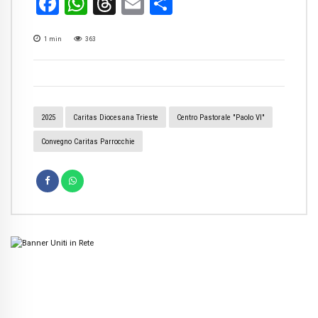
Facebook
WhatsApp
Threads
Email
Condividi
1
min
363
2025
Caritas Diocesana Trieste
Centro Pastorale "Paolo VI"
Convegno Caritas Parrocchie