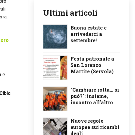
voro
ali
Ultimi articoli
rra,
Buona estate e
arrivederci a
settembre!
coro
Festa patronale a
San Lorenzo
Martire (Servola)
à e
"Cambiare rotta... si
Cibic
può?": insieme,
incontro all'altro
Nuove regole
europee sui ricambi
degli