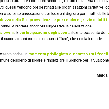
rtano all’altare i loro doni simbolici, i “frutti della terra e del la
ti; questi vengono poi destinati alle organizzazioni caritative loc
 è soltanto un’occasione per lodare il Signore per i frutti della te
zza della Sua provvidenza e per rendere grazie di tutti i
ll’anno. A rendere ancor più suggestiva la celebrazione
 sloveni
,
la
partecipazione degli scout
,
il canto possente del
 il suono armonioso dei campanari “Turn”, che con la loro arte
presenta anche un
momento privilegiato d’incontro tra i fedeli
omune desiderio di lodare e ringraziare il Signore per la Sua bont
Majda 