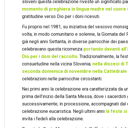
sloveni questa celebrazione riveste un significato p
momento di preghiera in lingua madre nel cuore d
gratitudine verso Dio per i doni ricevuti.
Fu proprio nel 1981, su iniziativa del vescovo monsig
volta, in modo comunitario e solenne, la Giornata del R
già negli anni Settanta, in diverse parrocchie dei paes
celebravano questa ricorrenza
portando davanti all’
Dio per i doni del raccolto
. Tradizionalmente, la fe
consuetudine nella vicina Slovenia;
nella diocesi di 
seconda domenica di novembre nella Cattedrale 
celebrazioni nelle parrocchie circostanti.
Nei primi anni la celebrazione era caratterizzata da un
prima dell’inizio della Santa Messa, dove i sacerdoti gu
successivamente, in processione, accompagnati dal can
celebrazione eucaristica. Negli ultimi anni
la festa s
invita i fedeli alla celebrazione.