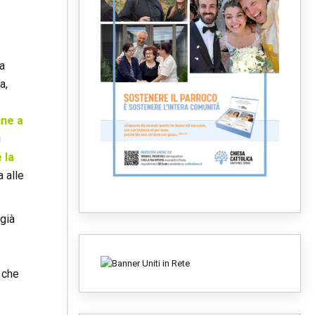
ma
a,
ine a
i
 la
 alle
 già
, che