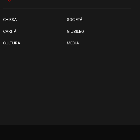
08.08.2026
Arabia Saudita, Turchia e
Pakistan stringono una nuova
alleanza militare in Medio
CHIESA
SOCIETÁ
Oriente
CARITÁ
GIUBILEO
CULTURA
MEDIA