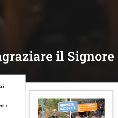
ngraziare il Signore
ai
ento