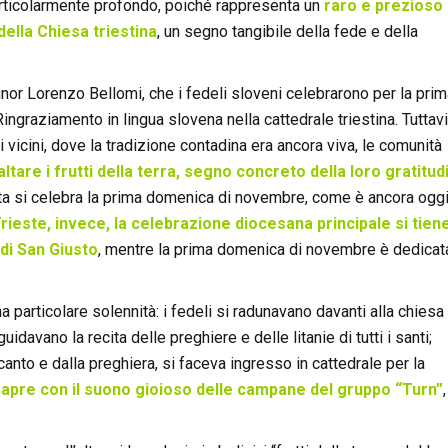
articolarmente profondo, poiché rappresenta un
raro e prezioso
ella Chiesa triestina
, un segno tangibile della fede e della
nor Lorenzo Bellomi, che i fedeli sloveni celebrarono per la pri
ingraziamento in lingua slovena nella cattedrale triestina. Tuttavi
i vicini, dove la tradizione contadina era ancora viva, le comunità
altare i frutti della terra, segno concreto della loro gratitud
sta si celebra la prima domenica di novembre, come è ancora ogg
Trieste, invece, la celebrazione diocesana principale si tiene
di San Giusto
, mentre la prima domenica di novembre è dedicata
a particolare solennità: i fedeli si radunavano davanti alla chiesa
idavano la recita delle preghiere e delle litanie di tutti i santi;
to e dalla preghiera, si faceva ingresso in cattedrale per la
i apre con il suono gioioso delle campane del gruppo “Turn”