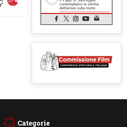
Il Papa: in Sant'Agata
e"
contempliamo la vittoria
dell'amore sulla morte
08.08.2026
Hebdomada Papae: il Gr in
latino dell'8 agosto
08.08.2026
Spin Time, Reina: Cristo non
abita nei palazzi del potere
ma si identifica coi senzatetto
08.08.2026
SIGNIS 2026, la
comunicazione al servizio del
Vangelo
08.08.2026
Argentina, l'arcivescovo
Colombo: "La visita del Papa
messaggio di pace e dignità"
08.08.2026
Tonalestate 2026, i giovani
sconfiggono la paura
08.08.2026
Marcinelle, 70 anni dopo
istituita la Giornata europea
Categorie
per le vittime sul lavoro