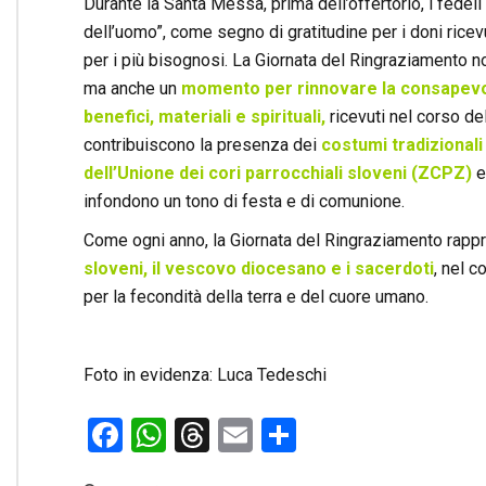
Durante la Santa Messa, prima dell’offertorio, i fedeli po
dell’uomo”, come segno di gratitudine per i doni ricevu
per i più bisognosi. La Giornata del Ringraziamento non
ma anche un
momento per rinnovare la consapevole
benefici, materiali e spirituali,
ricevuti nel corso de
contribuiscono la presenza dei
costumi tradizionali
dell’Unione dei cori parrocchiali sloveni (ZCPZ)
e
infondono un tono di festa e di comunione.
Come ogni anno, la Giornata del Ringraziamento rap
sloveni, il vescovo diocesano e i sacerdoti
, nel c
per la fecondità della terra e del cuore umano.
Foto in evidenza: Luca Tedeschi
Facebook
WhatsApp
Threads
Email
Condividi