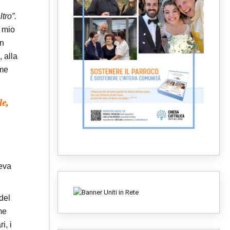
tro”.
l mio
un
 alla
ome
le,
veva
del
me
i, i