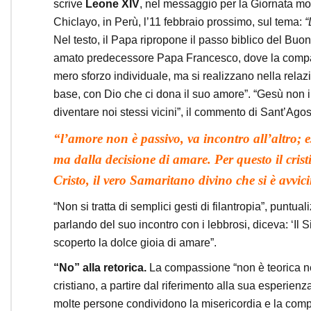
scrive
Leone XIV
, nel messaggio per la Giornata m
Chiclayo, in Perù, l’11 febbraio prossimo, sul tema:
“
Nel testo, il Papa ripropone il passo biblico del Buon
amato predecessore Papa Francesco, dove la compass
mero sforzo individuale, ma si realizzano nella relaz
base, con Dio che ci dona il suo amore”. “Gesù non 
diventare noi stessi vicini”, il commento di Sant’Ag
“l’amore non è passivo, va incontro all’altro; 
ma dalla decisione di amare. Per questo il crist
Cristo, il vero Samaritano divino che si è avvic
“Non si tratta di semplici gesti di filantropia”, pun
parlando del suo incontro con i lebbrosi, diceva: ‘Il 
scoperto la dolce gioia di amare”.
“No” alla retorica.
La compassione “non è teorica né se
cristiano, a partire dal riferimento alla sua esperie
molte persone condividono la misericordia e la compas