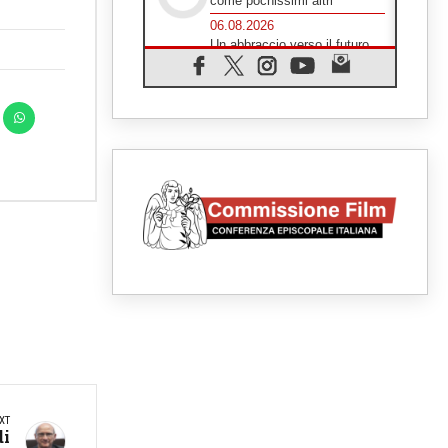
come pochissimi altri"
06.08.2026
Un abbraccio verso il futuro,
la grande festa del Papa e dei
giovani ad Assisi
06.08.2026
Il grazie dei giovani al Papa:
"Oggi ci sentiamo Chiesa"
06.08.2026
Leone XIV: la rivoluzione del
Vangelo abbatte i muri che
separano gli esseri umani
06.08.2026
Fra Marco Vianelli: alla scuola
di san Francesco per
imparare il Vangelo della pace
06.08.2026
Hiroshima, ad 81 anni dalla
bomba resta alto il richiamo al
disarmo mondiale
06.08.2026
Il Papa con i giovani ad
Assisi: costruire la civiltà
dell'amore non delle
XT
contrapposizioni
di