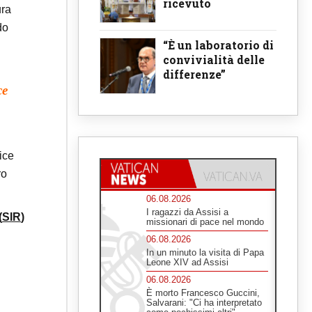
ricevuto
ura
do
“È un laboratorio di
convivialità delle
differenze”
ce
ice
ro
06.08.2026
I ragazzi da Assisi a
(
SIR
)
missionari di pace nel mondo
06.08.2026
In un minuto la visita di Papa
Leone XIV ad Assisi
06.08.2026
È morto Francesco Guccini,
Salvarani: "Ci ha interpretato