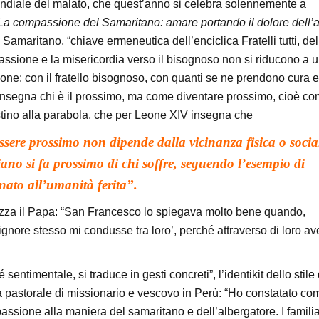
ondiale del malato, che quest’anno si celebra solennemente a
La compassione del Samaritano: amare portando il dolore dell’al
 Samaritano, “chiave ermeneutica dell’enciclica Fratelli tutti, de
ione e la misericordia verso il bisognoso non si riducono a 
ione: con il fratello bisognoso, con quanti se ne prendono cura e,
insegna chi è il prossimo, ma come diventare prossimo, cioè c
ostino alla parabola, che per Leone XIV insegna che
essere prossimo non dipende dalla vicinanza fisica o socia
iano si fa prossimo di chi soffre, seguendo l’esempio di
inato all’umanità ferita”.
tualizza il Papa: “San Francesco lo spiegava molto bene quando,
Signore stesso mi condusse tra loro’, perché attraverso di loro a
ntimentale, si traduce in gesti concreti”, l’identikit dello stile 
nza pastorale di missionario e vescovo in Perù: “Ho constatato co
sione alla maniera del samaritano e dell’albergatore. I familiar