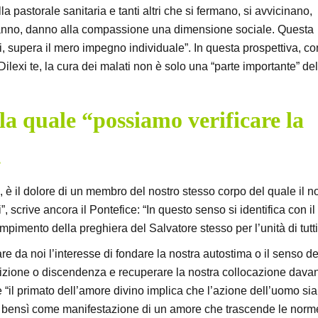
la pastorale sanitaria e tanti altri che si fermano, si avvicinano,
anno, danno alla compassione una dimensione sociale. Questa
ni, supera il mero impegno individuale”. In questa prospettiva, c
lexi te, la cura dei malati non è solo una “parte importante” del
 la quale “possiamo verificare la
.
 è il dolore di un membro del nostro stesso corpo del quale il n
, scrive ancora il Pontefice: “In questo senso si identifica con il
compimento della preghiera del Salvatore stesso per l’unità di tutti
re da noi l’interesse di fondare la nostra autostima o il senso de
osizione o discendenza e recuperare la nostra collocazione davan
le “il primato dell’amore divino implica che l’azione dell’uomo sia
 bensì come manifestazione di un amore che trascende le norm