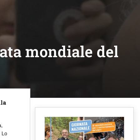
ata mondiale del
lla
a,
. Lo