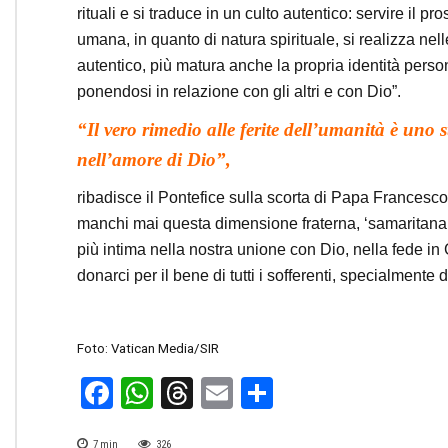
rituali e si traduce in un culto autentico: servire il 
umana, in quanto di natura spirituale, si realizza nel
autentico, più matura anche la propria identità pers
ponendosi in relazione con gli altri e con Dio”.
“Il vero rimedio alle ferite dell’umanità è uno s
nell’amore di Dio”,
ribadisce il Pontefice sulla scorta di Papa Francesco
manchi mai questa dimensione fraterna, ‘samaritana’,
più intima nella nostra unione con Dio, nella fede i
donarci per il bene di tutti i sofferenti, specialmente dei
Foto: Vatican Media/SIR
Facebook
WhatsApp
Threads
Email
Condividi
7
min
326