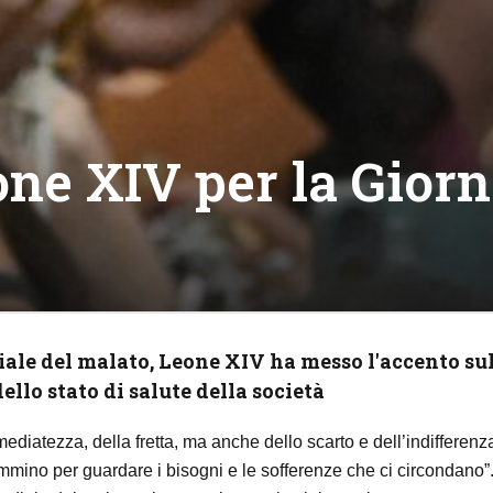
ne XIV per la Giorn
ale del malato, Leone XIV ha messo l'accento su
llo stato di salute della società
mediatezza, della fretta, ma anche dello scarto e dell’indifferenz
ammino per guardare i bisogni e le sofferenze che ci circondano”