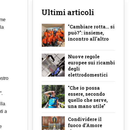
Ultimi articoli
ome
"Cambiare rotta... si
la
può?": insieme,
incontro all'altro
Nuove regole
europee sui ricambi
degli
elettrodomestici
ostro
"Che io possa
essere, secondo
”.
quello che serve,
lla
una mano utile"
ti a
Condividere il
fuoco d’Amore
e