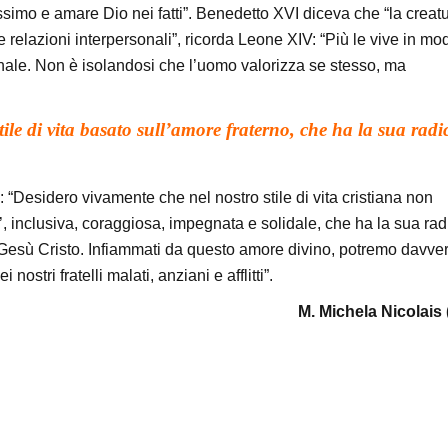
prossimo e amare Dio nei fatti”. Benedetto XVI diceva che “la creat
le relazioni interpersonali”, ricorda Leone XIV: “Più le vive in mo
onale. Non è isolandosi che l’uomo valorizza se stesso, ma
tile di vita basato sull’amore fraterno, che ha la sua radi
: “Desidero vivamente che nel nostro stile di vita cristiana non
 inclusiva, coraggiosa, impegnata e solidale, che ha la sua rad
n Gesù Cristo. Infiammati da questo amore divino, potremo davve
 nostri fratelli malati, anziani e afflitti”.
M. Michela Nicolais 