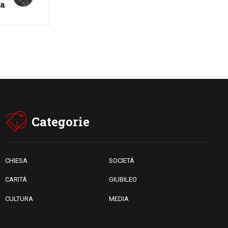
ia
06.08.2026
Hiroshima e Nagasaki, 81
anni dopo. Al via i "dieci giorni
di preghiera per la pace"
Categorie
CHIESA
SOCIETÁ
CARITÁ
GIUBILEO
CULTURA
MEDIA