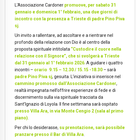
L’Associazione Cardoner
promuove, per sabato 31
gennaio e domenica 1° febbraio, una due giorni di
incontro con la
presenza a Trieste di padre Pino Piva
sj
.
Un invito a rallentare, ad ascoltare e a rientrare nel
profondo della relazione con Dio è al centro della
proposta spirituale intitolata
“Custodire il cuore nella
relazione con il Signore”, che si svolgerà a Trieste
dal 31 gennaio al 1° febbraio 2026
. A guidare i quattro
incontri –
orario 9.15 – 12.30 / 15.15 -18.30
– sarà
padre Pino Piva sj
, gesuita. L’iniziativa si inserisce nel
cammino promosso dall’Associazione Cardoner
,
realtà impegnata nell’offrire esperienze di fede e di
discernimento sulla via spirituale tracciata da
Sant’Ignazio di Loyola. Il fine settimana sarà ospitato
presso Villa Ara, in via Monte Cengio 2 (sala al primo
piano)
.
Per chi lo desiderasse,
su prenotazione, sarà possibile
pranzare presso il Bar di Villa Ara
.