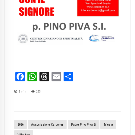
.
.
Facebook
WhatsApp
Threads
Email
Condividi
2
min
255
2026
Associazione Cardoner
Padre Pino Piva Sj
Trieste
Villa Ara