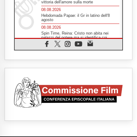
vittoria dell'amore sulla morte
08.08.2026
Hebdomada Papae: il Gr in latino dell'8
agosto
08.08.2026
Spin Time, Reina: Cristo non abita nei
palazzi del potere ma si identifica coi
senzatetto
08.08.2026
Argentina, l'arcivescovo Colombo: "La
visita del Papa messaggio di pace e
dignità"
08.08.2026
Marcinelle, 70 anni dopo istituita la Giornata
europea per le vittime sul lavoro
08.08.2026
Arabia Saudita, Turchia e Pakistan
stringono una nuova alleanza militare in
Medio Oriente
08.08.2026
Il Papa in Perù, il cardinale Castillo: spinta
all'unità in mezzo alle sfide del Paese
07.08.2026
Rilanciare l'empatia, il progetto Triennale