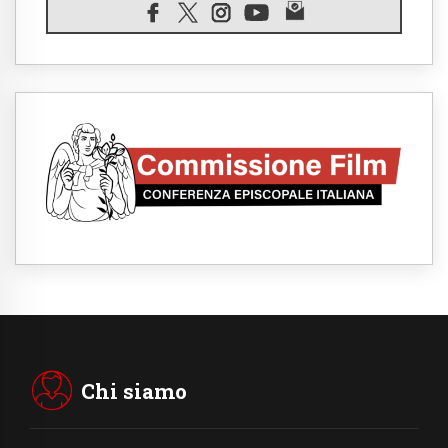
senzatetto
08.08.2026
Argentina, l'arcivescovo Colombo: "La
visita del Papa messaggio di pace e
dignità"
08.08.2026
Marcinelle, 70 anni dopo istituita la Giornata
europea per le vittime sul lavoro
08.08.2026
Arabia Saudita, Turchia e Pakistan
stringono una nuova alleanza militare in
Medio Oriente
08.08.2026
Il Papa in Perù, il cardinale Castillo: spinta
all'unità in mezzo alle sfide del Paese
07.08.2026
Rilanciare l'empatia, il progetto Triennale
d'Arte delle Università cattoliche
07.08.2026
Filippine, il vicariato apostolico di Calapan
diventa diocesi
Chi siamo