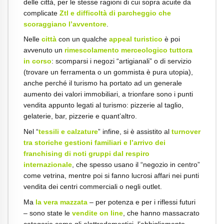
delle città, per le stesse ragioni di cui sopra acuite da
complicate
Ztl e difficoltà di parcheggio che
scoraggiano l’avventore
.
Nelle
città
con un qualche
appeal turistico
è poi
avvenuto un
rimescolamento merceologico tuttora
in corso
: scomparsi i negozi “artigianali” o di servizio
(trovare un ferramenta o un gommista è pura utopia),
anche perché il turismo ha portato ad un generale
aumento dei valori immobiliari, a trionfare sono i punti
vendita appunto legati al turismo: pizzerie al taglio,
gelaterie, bar, pizzerie e quant’altro.
Nel “
tessili e calzature
” infine, si è assistito al
turnover
tra storiche gestioni familiari e l’arrivo dei
franchising di noti gruppi dal respiro
internazionale
, che spesso usano il “negozio in centro”
come vetrina, mentre poi si fanno lucrosi affari nei punti
vendita dei centri commerciali o negli outlet.
Ma
la vera mazzata
– per potenza e per i riflessi futuri
– sono state le
vendite on line
, che hanno massacrato
categorie come gli elettrodomestici, l’abbigliamento