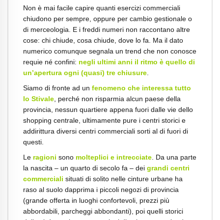
Non è mai facile capire quanti esercizi commerciali
chiudono per sempre, oppure per cambio gestionale o
di merceologia. E i freddi numeri non raccontano altre
cose: chi chiude, cosa chiude, dove lo fa. Ma il dato
numerico comunque segnala un trend che non conosce
requie né confini:
negli ultimi anni il ritmo è quello di
un’apertura ogni (quasi) tre chiusure
.
Siamo di fronte ad un
fenomeno che interessa tutto
lo Stivale
, perché non risparmia alcun paese della
provincia, nessun quartiere appena fuori dalle vie dello
shopping centrale, ultimamente pure i centri storici e
addirittura diversi centri commerciali sorti al di fuori di
questi.
Le
ragioni
sono
molteplici e intrecciate
. Da una parte
la nascita – un quarto di secolo fa – dei
grandi centri
commerciali
situati di solito nelle cinture urbane ha
raso al suolo dapprima i piccoli negozi di provincia
(grande offerta in luoghi confortevoli, prezzi più
abbordabili, parcheggi abbondanti), poi quelli storici