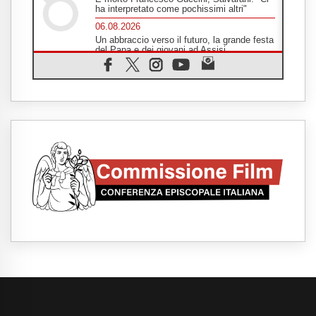
ha interpretato come pochissimi altri"
06.08.2026
Un abbraccio verso il futuro, la grande festa
del Papa e dei giovani ad Assisi
06.08.2026
Il grazie dei giovani al Papa: "Oggi ci
sentiamo Chiesa"
06.08.2026
Leone XIV: la rivoluzione del Vangelo
abbatte i muri che separano gli esseri
umani
06.08.2026
Fra Marco Vianelli: alla scuola di san
Francesco per imparare il Vangelo della
pace
06.08.2026
Hiroshima, ad 81 anni dalla bomba resta
alto il richiamo al disarmo mondiale
06.08.2026
Il Papa con i giovani ad Assisi: costruire la
civiltà dell'amore non delle contrapposizioni
06.08.2026
Hiroshima e Nagasaki, 81 anni dopo. Al via
i "dieci giorni di preghiera per la pace"