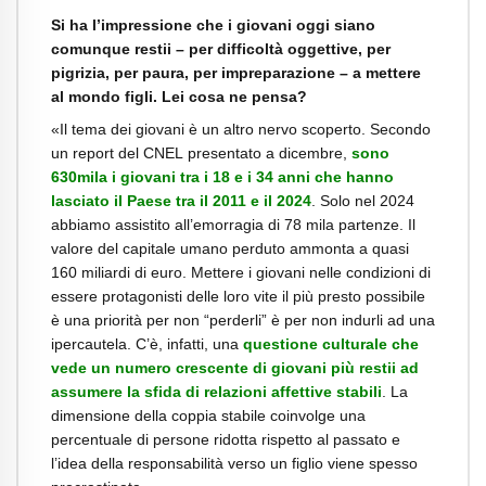
Si ha l’impressione che i giovani oggi siano
comunque restii – per difficoltà
oggettive, per
pigrizia, per paura, per impreparazione – a mettere
al mondo figli.
Lei cosa ne pensa?
«Il tema dei giovani è un altro nervo scoperto. Secondo
un report del CNEL
presentato a dicembre,
sono
630mila i giovani tra i 18 e i 34 anni che hanno
lasciato il Paese tra il 2011 e il 2024
. Solo nel 2024
abbiamo assistito all’emorragia di 78 mila partenze. Il
valore del capitale umano perduto ammonta a quasi
160 miliardi di euro. Mettere i giovani nelle condizioni di
essere protagonisti delle loro vite il più presto possibile
è una priorità per non “perderli” è per non indurli ad una
ipercautela. C’è, infatti, una
questione culturale che
vede un numero crescente di giovani più restii ad
assumere la sfida di relazioni affettive stabili
. La
dimensione della coppia stabile coinvolge una
percentuale di persone ridotta rispetto al passato e
l’idea della responsabilità verso un figlio viene spesso