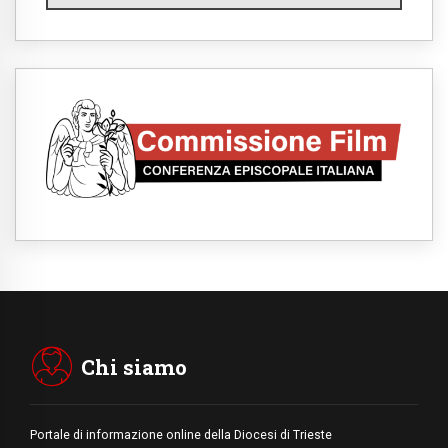
09.08.2026
Spagna, controlli alle frontiere per i
viaggiatori provenienti dall'Italia
09.08.2026
Indonesia, un dollaro per la costruzione di
219 Chiese
09.08.2026
Il dialogo interreligioso, isola di resistenza
per rispondere alle paure del mondo
09.08.2026
In Ciad nasce la rete dei media cattolici
08.08.2026
Pozzuoli, la Chiesa in prima linea: una
Messa tra i detriti e aiuti per gli sfollati
08.08.2026
Leone XIV il 7 settembre al Santuario della
Madre del Buon Consiglio di Genazzano
Chi siamo
Portale di informazione online della Diocesi di Trieste