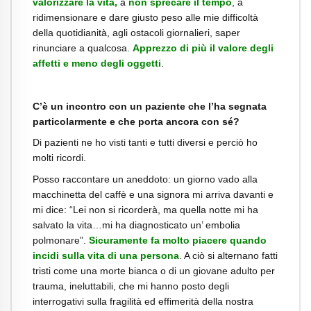
valorizzare la vita,
a
non sprecare il tempo
, a
ridimensionare e dare giusto peso alle mie difficoltà
della quotidianità, agli ostacoli giornalieri, saper
rinunciare a qualcosa.
Apprezzo di più il valore degli
affetti e meno degli oggetti
.
C’è un incontro con un paziente che l’ha segnata
particolarmente e che porta ancora con sé?
Di pazienti ne ho visti tanti e tutti diversi e perciò ho
molti ricordi.
Posso raccontare un aneddoto: un giorno vado alla
macchinetta del caffè e una signora mi arriva davanti e
mi dice: “Lei non si ricorderà, ma quella notte mi ha
salvato la vita…mi ha diagnosticato un’ embolia
polmonare”.
Sicuramente fa molto piacere quando
incidi sulla vita di una persona
. A ciò si alternano fatti
tristi come una morte bianca o di un giovane adulto per
trauma, ineluttabili, che mi hanno posto degli
interrogativi sulla fragilità ed effimerità della nostra