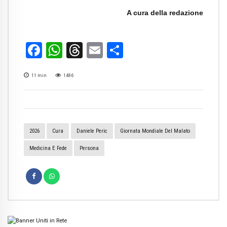
A cura della redazione
Facebook
WhatsApp
Threads
Email
Condividi
11
min
1486
2026
Cura
Daniele Peric
Giornata Mondiale Del Malato
Medicina E Fede
Persona