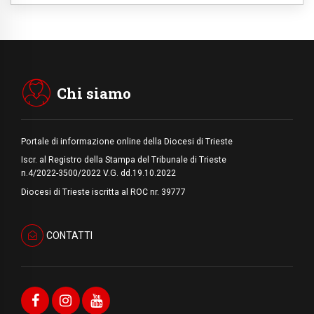
08.08.2026
Marcinelle, 70 anni dopo istituita la Giornata
europea per le vittime sul lavoro
08.08.2026
Arabia Saudita, Turchia e Pakistan
stringono una nuova alleanza militare in
Medio Oriente
Chi siamo
Portale di informazione online della Diocesi di Trieste
Iscr. al Registro della Stampa del Tribunale di Trieste
n.4/2022-3500/2022 V.G. dd.19.10.2022
Diocesi di Trieste iscritta al ROC nr. 39777
CONTATTI