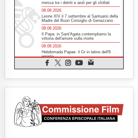
messa tra i detriti e aiuti per gli sfollati
08.08.2026
Leone XIV il 7 settembre al Santuario della
Madre del Buon Consiglio di Genazzano
08.08.2026
Il Papa: in Sant'Agata contempliamo la
vittoria dell'amore sulla morte
08.08.2026
Hebdomada Papae: il Gr in latino dell'8
agosto
08.08.2026
Spin Time, Reina: Cristo non abita nei
palazzi del potere ma si identifica coi
senzatetto
08.08.2026
SIGNIS 2026, la comunicazione al servizio
del Vangelo
08.08.2026
Argentina, l'arcivescovo Colombo: "La
visita del Papa messaggio di pace e
dignità"
08.08.2026
Tonalestate 2026, i giovani sconfiggono la
paura