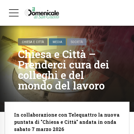
CHIESA E CITTÀ
MEDIA
SOCIETÀ
Chiesa e Città –
Prenderci cura dei
colleghi e del
mondo del lavoro
In collaborazione con Telequattro la nuova
puntata di "Chiesa e Città" andata in onda
sabato 7 marzo 2026