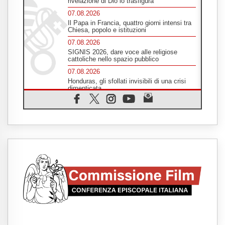
rivelazione di Dio lo trasfigura
07.08.2026
Il Papa in Francia, quattro giorni intensi tra
Chiesa, popolo e istituzioni
07.08.2026
SIGNIS 2026, dare voce alle religiose
cattoliche nello spazio pubblico
07.08.2026
Honduras, gli sfollati invisibili di una crisi
dimenticata
07.08.2026
Italia, Antigone: carceri al limite della
sopravvivenza per caldo e sovraffollamento
07.08.2026
Parolin conclude il viaggio in Messico: "La
pace inizia con l'empatia per il dolore altrui"
07.08.2026
Uruguay, il presidente dei vescovi: la visita
del Papa dono per tutto il Paese
07.08.2026
Gaza, la strage dei bambini non si ferma:
300 morti in 300 giorni
07.08.2026