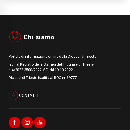
Medio Oriente, non c'è accordo tra Libano e
Israele
06.08.2026
Il responsabile del "Go! Franciscan Youth
Meeting": da Assisi uno sguardo nuovo
Chi siamo
Portale di informazione online della Diocesi di Trieste
Iscr. al Registro della Stampa del Tribunale di Trieste
n.4/2022-3500/2022 V.G. dd.19.10.2022
Diocesi di Trieste iscritta al ROC nr. 39777
CONTATTI