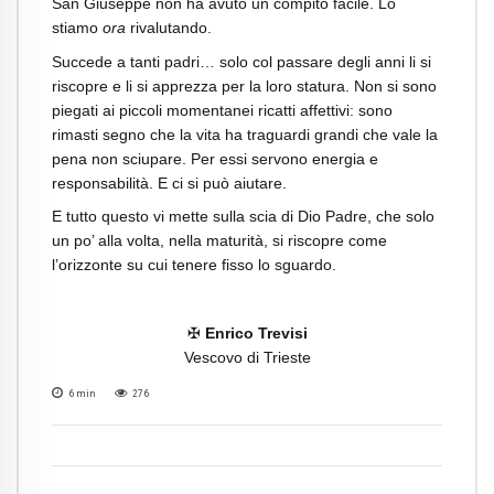
San Giuseppe non ha avuto un compito facile. Lo
stiamo
ora
rivalutando.
Succede a tanti padri… solo col passare degli anni li si
riscopre e li si apprezza per la loro statura. Non si sono
piegati ai piccoli momentanei ricatti affettivi: sono
rimasti segno che la vita ha traguardi grandi che vale la
pena non sciupare. Per essi servono energia e
responsabilità. E ci si può aiutare.
E tutto questo vi mette sulla scia di Dio Padre, che solo
un po’ alla volta, nella maturità, si riscopre come
l’orizzonte su cui tenere fisso lo sguardo.
✠
Enrico Trevisi
Vescovo di Trieste
6
min
276