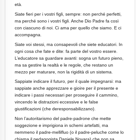
età.
Siate fieri per i vostri figli, sempre: non perché perfetti,
ma perché sono i vostri figli. Anche Dio Padre fa così
con ciascuno di noi. Ci ama per quello che siamo. E ci
accompagna.
Siate voi stessi, ma consapevoli che siete educatori. In
ogni cosa che fate e dite: fa parte del vostro essere.
L’educatore sa guardare avanti: sogna un futuro pieno,
ma sa gestire la realtà e le regole, che restano un
mezzo per maturare, non la rigidità di un sistema.
Sappiate indicare il futuro, per il quale impegnarsi: ma
sappiate anche apprezzare e gioire per il presente e
indicare i passi necessari per proseguire il cammino,
vincendo le distrazioni eccessive e le false
giustificazioni (che deresponsabilizzano).
Non l’autoritarismo del padre-padrone che mette
soggezione e imprigiona in schemi artefatti, ma
nemmeno il padre-mellifluo (o il padre-peluche come lo
chiama il pedagogista Daniele Novara) che non sa