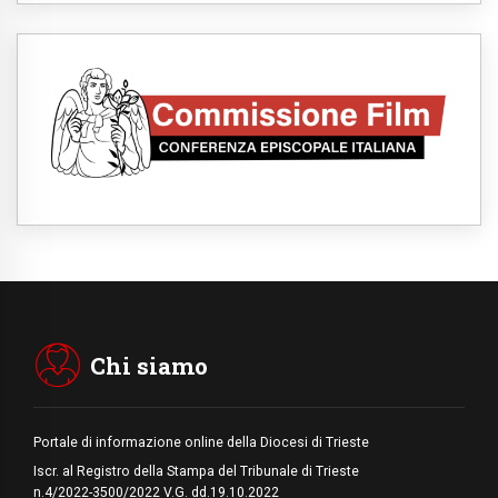
senzatetto
08.08.2026
SIGNIS 2026, la comunicazione al servizio
del Vangelo
08.08.2026
Argentina, l'arcivescovo Colombo: "La
visita del Papa messaggio di pace e
dignità"
08.08.2026
Tonalestate 2026, i giovani sconfiggono la
paura
08.08.2026
Marcinelle, 70 anni dopo istituita la Giornata
europea per le vittime sul lavoro
08.08.2026
Arabia Saudita, Turchia e Pakistan
stringono una nuova alleanza militare in
Medio Oriente
Chi siamo
Portale di informazione online della Diocesi di Trieste
Iscr. al Registro della Stampa del Tribunale di Trieste
n.4/2022-3500/2022 V.G. dd.19.10.2022