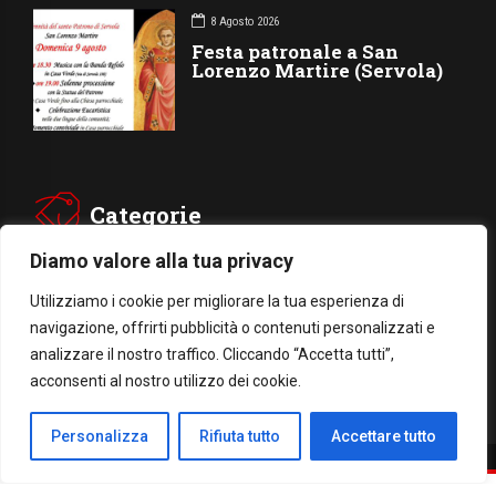
8 Agosto 2026
Festa patronale a San
Lorenzo Martire (Servola)
Categorie
Diamo valore alla tua privacy
CHIESA
SOCIETÁ
Utilizziamo i cookie per migliorare la tua esperienza di
CARITÁ
GIUBILEO
navigazione, offrirti pubblicità o contenuti personalizzati e
analizzare il nostro traffico. Cliccando “Accetta tutti”,
CULTURA
MEDIA
acconsenti al nostro utilizzo dei cookie.
Personalizza
Rifiuta tutto
Accettare tutto