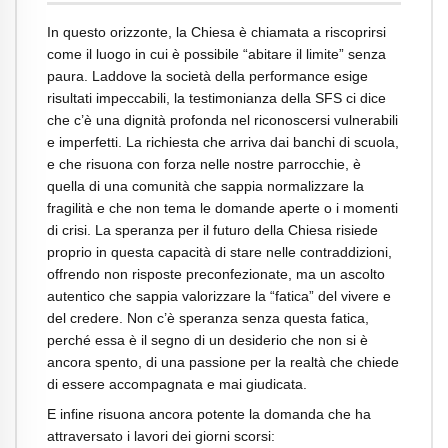
In questo orizzonte, la Chiesa è chiamata a riscoprirsi
come il luogo in cui è possibile “abitare il limite” senza
paura. Laddove la società della performance esige
risultati impeccabili, la testimonianza della SFS ci dice
che c’è una dignità profonda nel riconoscersi vulnerabili
e imperfetti. La richiesta che arriva dai banchi di scuola,
e che risuona con forza nelle nostre parrocchie, è
quella di una comunità che sappia normalizzare la
fragilità e che non tema le domande aperte o i momenti
di crisi. La speranza per il futuro della Chiesa risiede
proprio in questa capacità di stare nelle contraddizioni,
offrendo non risposte preconfezionate, ma un ascolto
autentico che sappia valorizzare la “fatica” del vivere e
del credere. Non c’è speranza senza questa fatica,
perché essa è il segno di un desiderio che non si è
ancora spento, di una passione per la realtà che chiede
di essere accompagnata e mai giudicata.
E infine risuona ancora potente la domanda che ha
attraversato i lavori dei giorni scorsi: