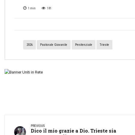
1
min
181
2026
Pastorale Giovanile
Penitenziale
Trieste
PREVIOUS
Dico il mio grazie a Dio. Trieste sia