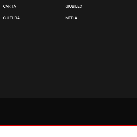
Ceuta: superata una prova
difficile
CARITÁ
GIUBILEO
CULTURA
MEDIA