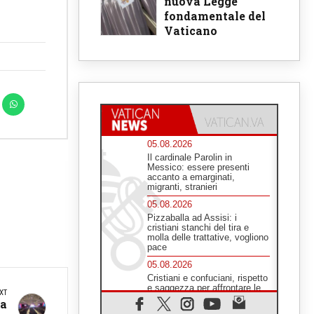
nuova Legge
fondamentale del
Vaticano
05.08.2026
Il cardinale Parolin in
Messico: essere presenti
accanto a emarginati,
migranti, stranieri
05.08.2026
Pizzaballa ad Assisi: i
cristiani stanchi del tira e
molla delle trattative, vogliono
pace
05.08.2026
Cristiani e confuciani, rispetto
e saggezza per affrontare le
XT
"sfide urgenti" di oggi
la