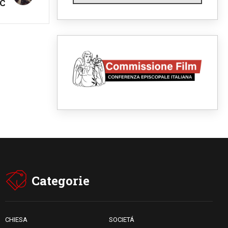
05.08.2026
AC
Santa Maria Maggiore,
Makrickas: la grazia di Dio
scende ancora sul mondo
05.08.2026
I giovani attendono il Papa ad
Assisi: "I social non saziano,
vogliamo cose grandi"
05.08.2026
Parolin ai preti del Guatemala:
siate "sentinelle vigili", è la
santità a rendere credibili
05.08.2026
Dal Papa all'udienza generale
la forza del "circolo degli eroi"
05.08.2026
Ucraina, il nunzio: preoccupa
sentire chi benedice la guerra.
Il Papa unica voce di pace
Categorie
05.08.2026
Venezuela, don Pagniello:
"Nel dolore, una Chiesa che
non si arrende"
05.08.2026
CHIESA
SOCIETÁ
Migranti, UE compatta su