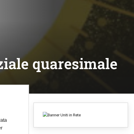
nziale quaresimale
rata
er