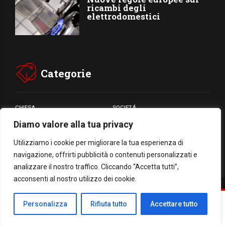
ricambi degli
elettrodomestici
Categorie
CHIESA
SOCIETÁ
Diamo valore alla tua privacy
CARITÁ
GIUBILEO
CULTURA
MEDIA
Utilizziamo i cookie per migliorare la tua esperienza di
navigazione, offrirti pubblicità o contenuti personalizzati e
analizzare il nostro traffico. Cliccando “Accetta tutti”,
acconsenti al nostro utilizzo dei cookie.
Facebook
WhatsApp
Threads
Email
Condividi
Personalizza
Rifiuta tutto
Accettare tutto