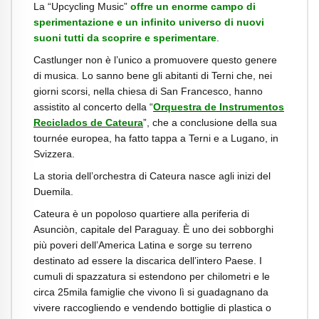
La “Upcycling Music”
offre un enorme campo di
sperimentazione e un infinito universo di nuovi
suoni tutti da scoprire e sperimentare
.
Castlunger non è l’unico a promuovere questo genere
di musica. Lo sanno bene gli abitanti di Terni che, nei
giorni scorsi, nella chiesa di San Francesco, hanno
assistito al concerto della “
Orquestra de Instrumentos
Reciclados de Cateura
”, che a conclusione della sua
tournée europea, ha fatto tappa a Terni e a Lugano, in
Svizzera.
La storia dell’orchestra di Cateura nasce agli inizi del
Duemila.
Cateura è un popoloso quartiere alla periferia di
Asunciòn, capitale del Paraguay. È uno dei sobborghi
più poveri dell’America Latina e sorge su terreno
destinato ad essere la discarica dell’intero Paese. I
cumuli di spazzatura si estendono per chilometri e le
circa 25mila famiglie che vivono lì si guadagnano da
vivere raccogliendo e vendendo bottiglie di plastica o