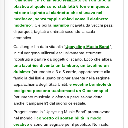
plastica al quale sono stati fatti 6 fori e in questo
mi sono ispirato al clarinetto che si usava nel
medioevo, senza tappi e chiavi come il clarinetto
moderno
”. C’è poi la
marimba
ricavata da vecchi pezzi
di parquet, tagliati e ordinati secondo la scala
cromatica.
Castlunger ha dato vita alla “
Upcycling Music Band
”,
in cui vengono utilizzati esclusivamente strumenti
ricostruiti a partire da oggetti di scarto. Ecco che allora
una lavatrice diventa un tamburo, un tavolino un
dulcimer
(strumento a 3 o 5 corde, appartenente alla
famiglia dei liuti e usato originariamente nella regione
appalachiana degli Stati Uniti),
e vecchie bombole di
ossigeno possono trasformarsi un Glockenspiel
(strumento musicale idiofono a percussione detto
anche ‘campanelli’) dal suono celestiale.
Progetti come la “Upcycling Music Band” promuovono
nel mondo il
concetto di sostenibilità in modo
creativo
e sono un segnale per il pubblico. Non solo.