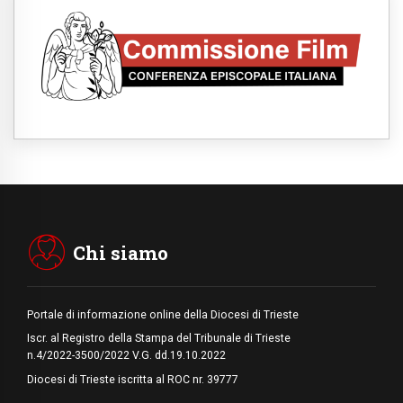
umani
06.08.2026
Fra Marco Vianelli: alla scuola di san
Francesco per imparare il Vangelo della
pace
06.08.2026
Hiroshima, ad 81 anni dalla bomba resta
alto il richiamo al disarmo mondiale
06.08.2026
Il Papa con i giovani ad Assisi: costruire la
civiltà dell'amore non delle contrapposizioni
06.08.2026
Hiroshima e Nagasaki, 81 anni dopo. Al via
i "dieci giorni di preghiera per la pace"
Chi siamo
Portale di informazione online della Diocesi di Trieste
Iscr. al Registro della Stampa del Tribunale di Trieste
n.4/2022-3500/2022 V.G. dd.19.10.2022
Diocesi di Trieste iscritta al ROC nr. 39777