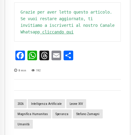
Grazie per aver letto questo articolo. 
Se vuoi restare aggiornato, ti 
invitiamo a iscriverti al nostro Canale 
Whatsapp
 cliccando qui
Facebook
WhatsApp
Threads
Email
Condividi
8
min
192
2026
Intelligenza Artificiale
Leone XIV
Magnifica Humanitas
Speranza
Stefano Zamagni
Umanità