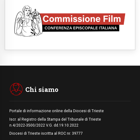
Parolin ai preti del Guatemala: siate
"sentinelle vigili", è la santità a rendere
credibili
05.08.2026
Dal Papa all'udienza generale la forza del
"circolo degli eroi"
05.08.2026
Ucraina, il nunzio: preoccupa sentire chi
benedice la guerra. Il Papa unica voce di
pace
05.08.2026
Venezuela, don Pagniello: "Nel dolore, una
Chiesa che non si arrende"
05.08.2026
Migranti, UE compatta su Ceuta: superata
una prova difficile
Chi siamo
Portale di informazione online della Diocesi di Trieste
Iscr. al Registro della Stampa del Tribunale di Trieste
n.4/2022-3500/2022 V.G. dd.19.10.2022
Diocesi di Trieste iscritta al ROC nr. 39777