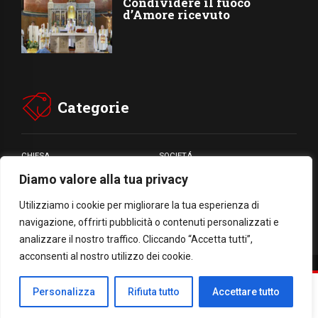
Condividere il fuoco
d’Amore ricevuto
Categorie
CHIESA
SOCIETÁ
Diamo valore alla tua privacy
CARITÁ
GIUBILEO
CULTURA
MEDIA
Utilizziamo i cookie per migliorare la tua esperienza di
navigazione, offrirti pubblicità o contenuti personalizzati e
analizzare il nostro traffico. Cliccando “Accetta tutti”,
acconsenti al nostro utilizzo dei cookie.
Facebook
WhatsApp
Threads
Email
Condividi
Personalizza
Rifiuta tutto
Accettare tutto