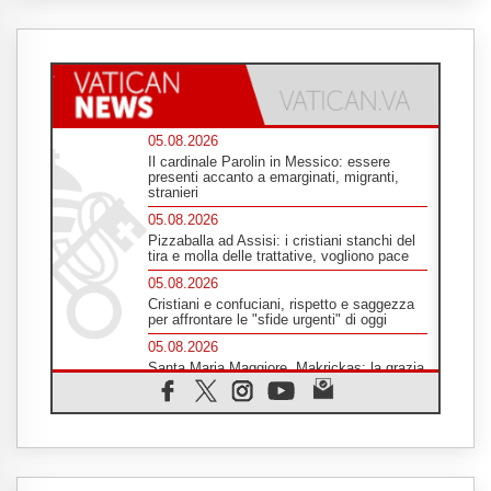
05.08.2026
Il cardinale Parolin in Messico: essere
presenti accanto a emarginati, migranti,
stranieri
05.08.2026
Pizzaballa ad Assisi: i cristiani stanchi del
tira e molla delle trattative, vogliono pace
05.08.2026
Cristiani e confuciani, rispetto e saggezza
per affrontare le "sfide urgenti" di oggi
05.08.2026
Santa Maria Maggiore, Makrickas: la grazia
di Dio scende ancora sul mondo
05.08.2026
I giovani attendono il Papa ad Assisi: "I
social non saziano, vogliamo cose grandi"
05.08.2026