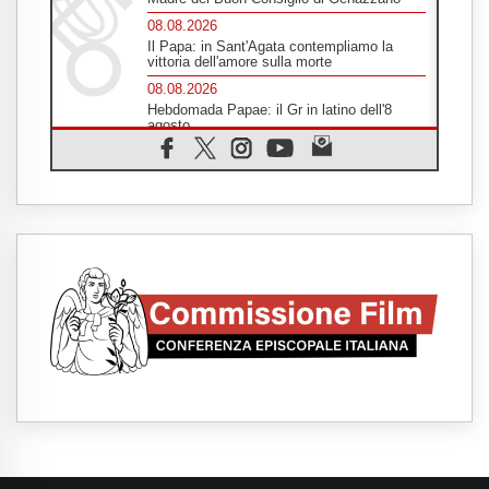
08.08.2026
Il Papa: in Sant'Agata contempliamo la
vittoria dell'amore sulla morte
08.08.2026
Hebdomada Papae: il Gr in latino dell'8
agosto
08.08.2026
Spin Time, Reina: Cristo non abita nei
palazzi del potere ma si identifica coi
senzatetto
08.08.2026
SIGNIS 2026, la comunicazione al servizio
del Vangelo
08.08.2026
Argentina, l'arcivescovo Colombo: "La
visita del Papa messaggio di pace e
dignità"
08.08.2026
Tonalestate 2026, i giovani sconfiggono la
paura
08.08.2026
Marcinelle, 70 anni dopo istituita la Giornata
europea per le vittime sul lavoro