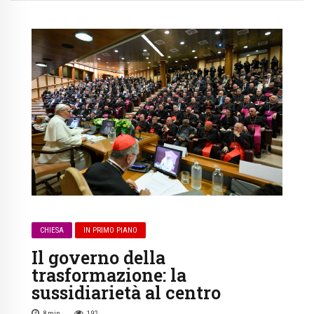
CHIESA
IN PRIMO PIANO
Il governo della
trasformazione: la
sussidiarietà al centro
8
min
192