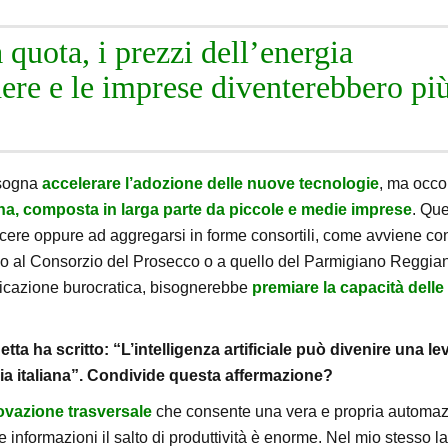
quota, i prezzi dell’energia
ere e le imprese diventerebbero pi
isogna
accelerare l’adozione delle nuove tecnologie
, ma occo
liana, composta in larga parte da piccole e medie imprese
. Qu
cere oppure ad aggregarsi in forme consortili, come avviene co
so al Consorzio del Prosecco o a quello del Parmigiano Reggia
lificazione burocratica, bisognerebbe
premiare la capacità delle
ta ha scritto: “L’intelligenza artificiale può divenire una le
mia italiana”. Condivide questa affermazione?
nnovazione trasversale
che consente una vera e propria automa
le informazioni il salto di produttività è enorme. Nel mio stesso l