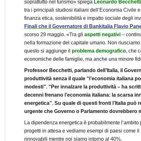
soprattutto nel turismo» spiega
Leonardo Becchetti
tra i principali studiosi italiani dell’Economia Civile 
finanza etica, sostenibilità e impatto sociale degli 
Finali che il Governatore di Bankitalia Flavio Pan
scorso 29 maggio. «Tra gli
aspetti negativi
– continu
nella formazione del capitale umano. Non riusciamo a t
questo si aggiunge il
problema demografico
, che 
economiche delle famiglie, ma anche una minore fiduc
Professor Becchetti, parlando dell’Italia, il Gove
produttività senza il quale “l’economia italiana p
modesti”. “Per innalzare la produttività – ha scri
decenni frenano l’economia italiana: la scarsa inn
energetica”. Su quale di questi fronti l’Italia pu
urgente che Governo o Parlamento dovrebbero 
La dipendenza energetica è probabilmente l’ambito p
progetti in attesa e vediamo esempi di paesi come il P
rinnovabili mentre noi siamo intorno al 40%.