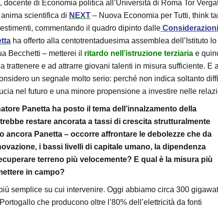
, docente di Economia politica all’Università di Roma Tor Verga
e anima scientifica di
NEXT
– Nuova Economia per Tutti, think ta
investimenti, commentando il quadro dipinto dalle
Considerazion
etta
ha offerto alla centotrentaduesima assemblea dell’Istituto lo
a Becchetti – metterei il
ritardo nell’istruzione terziaria
e quin
rattenere e ad attrarre giovani talenti in misura sufficiente. E 
considero un segnale molto serio: perché non indica soltanto diff
ia nel futuro e una minore propensione a investire nelle relazi
rnatore Panetta ha posto il tema dell’innalzamento della
otrebbe restare ancorata a tassi di crescita strutturalmente
tto ancora Panetta – occorre affrontare le debolezze che da
ovazione, i bassi livelli di capitale umano, la dipendenza
ò recuperare terreno più velocemente? E qual è la misura più
mettere in campo?
iù semplice su cui intervenire. Oggi abbiamo circa 300 gigawat
ortogallo che producono oltre l’80% dell’elettricità da fonti