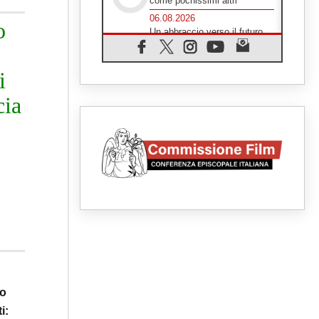
come pochissimi altri"
06.08.2026
o
Un abbraccio verso il futuro,
la grande festa del Papa e dei
giovani ad Assisi
06.08.2026
i
Il grazie dei giovani al Papa:
"Oggi ci sentiamo Chiesa"
cia
06.08.2026
Leone XIV: la rivoluzione del
Vangelo abbatte i muri che
separano gli esseri umani
06.08.2026
Fra Marco Vianelli: alla scuola
di san Francesco per
imparare il Vangelo della pace
06.08.2026
Hiroshima, ad 81 anni dalla
bomba resta alto il richiamo al
disarmo mondiale
06.08.2026
Il Papa con i giovani ad
Assisi: costruire la civiltà
io
dell'amore non delle
contrapposizioni
i: