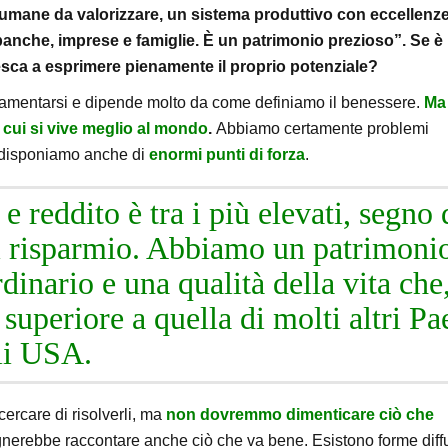
 umane da valorizzare, un sistema produttivo con eccellenz
 banche, imprese e famiglie. È un patrimonio prezioso”. Se è
sca a esprimere pienamente il proprio potenziale?
 lamentarsi e dipende molto da come definiamo il benessere.
Ma
in cui si vive meglio al mondo
.
Abbiamo certamente problemi
a disponiamo anche di
enormi punti di forza
.
 e reddito è tra i più elevati, segno 
i risparmio. Abbiamo un patrimoni
rdinario e una qualità della vita che
a superiore a quella di molti altri Pa
gli USA.
ercare di risolverli, ma
non dovremmo dimenticare ciò che
isognerebbe raccontare anche ciò che va bene. Esistono forme dif