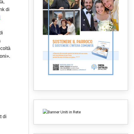
ta,
nk di
i
di
a
icoltà
oni».
t di