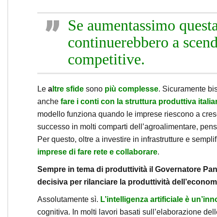
Se aumentassimo questa 
continuerebbero a scend
competitive.
Le
a
ltre sfide
sono
più complesse
. Sicuramente b
anche
fare i conti con la struttura produttiva ita
modello funziona quando le imprese riescono a cres
successo in molti comparti dell’agroalimentare, pen
Per questo, oltre a investire in infrastrutture e semp
imprese di fare rete e collaborare
.
Sempre in tema di produttività il Governatore Panet
decisiva per rilanciare la produttività dell’econo
Assolutamente sì.
L’intelligenza artificiale è un’i
cognitiva. In molti lavori basati sull’elaborazione del