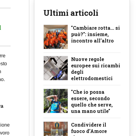
Ultimi articoli
ù
"Cambiare rotta... si
può?": insieme,
incontro all'altro
rre
Nuove regole
esto
europee sui ricambi
degli
n
elettrodomestici
no.
"Che io possa
essere, secondo
quello che serve,
va
una mano utile"
Condividere il
zione
fuoco d’Amore
avoro