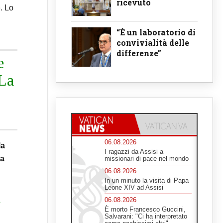
ricevuto
e. Lo
“È un laboratorio di
convivialità delle
differenze”
e
 La
06.08.2026
la
I ragazzi da Assisi a
za
missionari di pace nel mondo
06.08.2026
In un minuto la visita di Papa
Leone XIV ad Assisi
06.08.2026
e
È morto Francesco Guccini,
Salvarani: "Ci ha interpretato