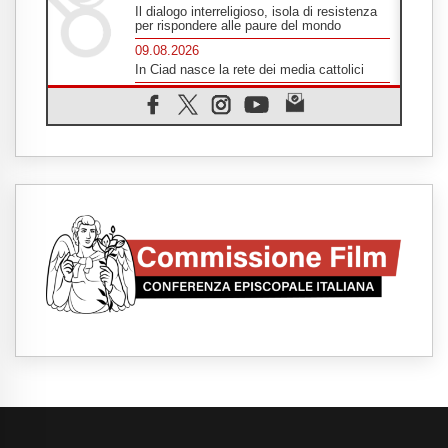
Il dialogo interreligioso, isola di resistenza
per rispondere alle paure del mondo
09.08.2026
In Ciad nasce la rete dei media cattolici
08.08.2026
Pozzuoli, la Chiesa in prima linea: una
Messa tra i detriti e aiuti per gli sfollati
08.08.2026
Leone XIV il 7 settembre al Santuario della
Madre del Buon Consiglio di Genazzano
08.08.2026
Il Papa: in Sant'Agata contempliamo la
vittoria dell'amore sulla morte
08.08.2026
Hebdomada Papae: il Gr in latino dell'8
agosto
08.08.2026
Spin Time, Reina: Cristo non abita nei
palazzi del potere ma si identifica coi
senzatetto
08.08.2026
SIGNIS 2026, la comunicazione al servizio
del Vangelo