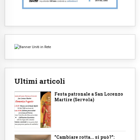
Ultimi articoli
Festa patronale a San Lorenzo
Martire (Servola)
"Cambiare rotta... si può?":