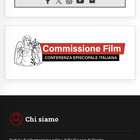
08.08.2026
Spin Time, Reina: Cristo non abita nei
palazzi del potere ma si identifica coi
senzatetto
08.08.2026
SIGNIS 2026, la comunicazione al servizio
del Vangelo
08.08.2026
Argentina, l'arcivescovo Colombo: "La
visita del Papa messaggio di pace e
dignità"
08.08.2026
Tonalestate 2026, i giovani sconfiggono la
paura
08.08.2026
Marcinelle, 70 anni dopo istituita la Giornata
europea per le vittime sul lavoro
08.08.2026
Arabia Saudita, Turchia e Pakistan
stringono una nuova alleanza militare in
Medio Oriente
Chi siamo