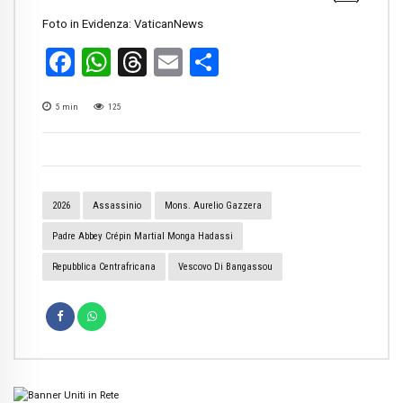
Foto in Evidenza: VaticanNews
Facebook
WhatsApp
Threads
Email
Condividi
5
min
125
2026
Assassinio
Mons. Aurelio Gazzera
Padre Abbey Crépin Martial Monga Hadassi
Repubblica Centrafricana
Vescovo Di Bangassou