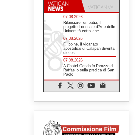
07.08.2026
Rilanciare l'empatia, il
progetto Triennale d'Arte delle
Università cattoliche
07.08.2026
Filippine, il vicariato
apostolico di Calapan diventa
diocesi
07.08.2026
A Castel Gandolfo l'arazzo di
Raffaello sulla predica di San
Paolo
07.08.2026
Tagle: la guerra sfigura il
mondo, solo la rivelazione di
Dio lo trasfigura
07.08.2026
Il Papa in Francia, quattro
giorni intensi tra Chiesa,
popolo e istituzioni
07.08.2026
SIGNIS 2026, dare voce alle