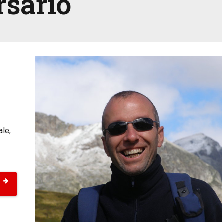
rsario
ale,