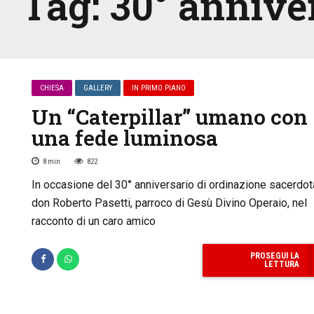
Tag:
30° annive
CHIESA
GALLERY
IN PRIMO PIANO
Un “Caterpillar” umano con
una fede luminosa
8
min
822
In occasione del 30° anniversario di ordinazione sacerdot
don Roberto Pasetti, parroco di Gesù Divino Operaio, nel
racconto di un caro amico
PROSEGUI LA
LETTURA