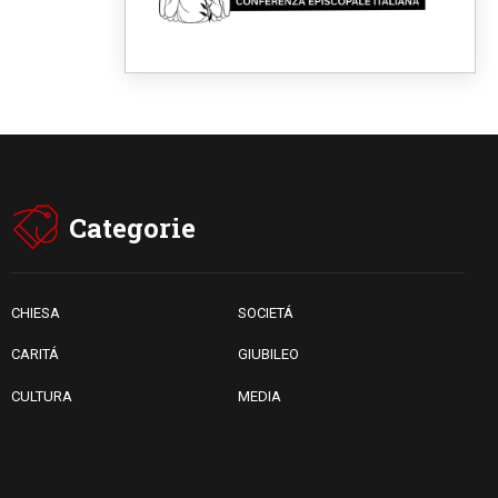
09.08.2026
Il dialogo interreligioso, isola
di resistenza per rispondere
alle paure del mondo
09.08.2026
In Ciad nasce la rete dei
media cattolici
08.08.2026
Pozzuoli, la Chiesa in prima
linea: una Messa tra i detriti e
aiuti per gli sfollati
Categorie
08.08.2026
Leone XIV il 7 settembre al
Santuario della Madre del
Buon Consiglio di Genazzano
CHIESA
SOCIETÁ
CARITÁ
GIUBILEO
CULTURA
MEDIA