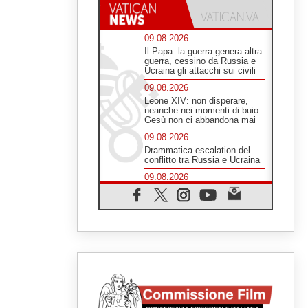
09.08.2026
Il Papa: la guerra genera altra
guerra, cessino da Russia e
Ucraina gli attacchi sui civili
09.08.2026
Leone XIV: non disperare,
neanche nei momenti di buio.
Gesù non ci abbandona mai
09.08.2026
Drammatica escalation del
conflitto tra Russia e Ucraina
09.08.2026
Tra Tolkien e Leone, un
convegno su "l'uomo, il
mezzo e l'algoritmo"
09.08.2026
Spagna, controlli alle frontiere
per i viaggiatori provenienti
dall'Italia
09.08.2026
Indonesia, un dollaro per la
costruzione di 219 Chiese