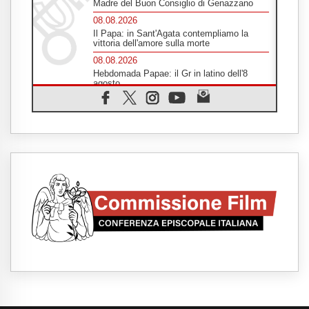
Madre del Buon Consiglio di Genazzano
08.08.2026
Il Papa: in Sant'Agata contempliamo la
vittoria dell'amore sulla morte
08.08.2026
Hebdomada Papae: il Gr in latino dell'8
agosto
08.08.2026
Spin Time, Reina: Cristo non abita nei
palazzi del potere ma si identifica coi
senzatetto
08.08.2026
SIGNIS 2026, la comunicazione al servizio
del Vangelo
08.08.2026
Argentina, l'arcivescovo Colombo: "La
visita del Papa messaggio di pace e
dignità"
08.08.2026
Tonalestate 2026, i giovani sconfiggono la
paura
08.08.2026
Marcinelle, 70 anni dopo istituita la Giornata
europea per le vittime sul lavoro