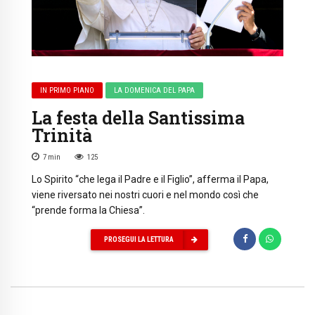
IN PRIMO PIANO
LA DOMENICA DEL PAPA
La festa della Santissima
Trinità
7
min
125
Lo Spirito “che lega il Padre e il Figlio”, afferma il Papa,
viene riversato nei nostri cuori e nel mondo così che
“prende forma la Chiesa”.
PROSEGUI LA LETTURA