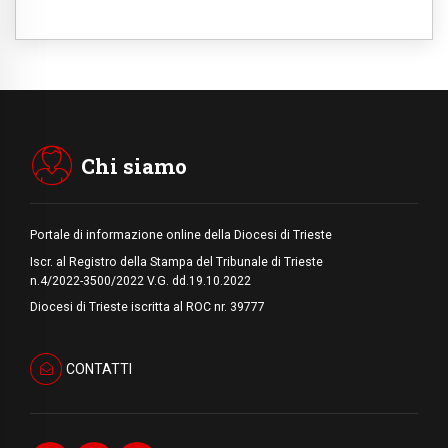
07.08.2026
Parolin conclude il viaggio in Messico: "La
pace inizia con l'empatia per il dolore altrui"
07.08.2026
Uruguay, il presidente dei vescovi: la visita
del Papa dono per tutto il Paese
Chi siamo
Portale di informazione online della Diocesi di Trieste
Iscr. al Registro della Stampa del Tribunale di Trieste
n.4/2022-3500/2022 V.G. dd.19.10.2022
Diocesi di Trieste iscritta al ROC nr. 39777
CONTATTI