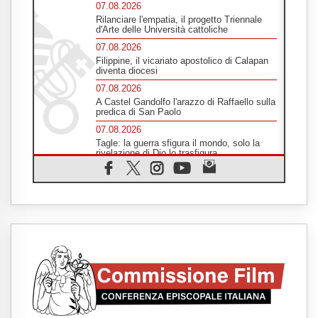
07.08.2026
Rilanciare l'empatia, il progetto Triennale
d'Arte delle Università cattoliche
07.08.2026
Filippine, il vicariato apostolico di Calapan
diventa diocesi
07.08.2026
A Castel Gandolfo l'arazzo di Raffaello sulla
predica di San Paolo
07.08.2026
Tagle: la guerra sfigura il mondo, solo la
rivelazione di Dio lo trasfigura
07.08.2026
Il Papa in Francia, quattro giorni intensi tra
Chiesa, popolo e istituzioni
07.08.2026
SIGNIS 2026, dare voce alle religiose
cattoliche nello spazio pubblico
07.08.2026
Honduras, gli sfollati invisibili di una crisi
dimenticata
07.08.2026
Italia, Antigone: carceri al limite della
sopravvivenza per caldo e sovraffollamento