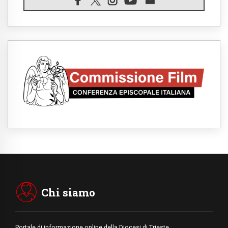
05.08.2026
I giovani attendono il Papa ad Assisi: "I
social non saziano, vogliamo cose grandi"
05.08.2026
Parolin ai preti del Guatemala: siate
"sentinelle vigili", è la santità a rendere
credibili
05.08.2026
Dal Papa all'udienza generale la forza del
"circolo degli eroi"
05.08.2026
Ucraina, il nunzio: preoccupa sentire chi
benedice la guerra. Il Papa unica voce di
pace
05.08.2026
Venezuela, don Pagniello: "Nel dolore, una
Chiesa che non si arrende"
05.08.2026
Migranti, UE compatta su Ceuta: superata
una prova difficile
Chi siamo
Portale di informazione online della Diocesi di Trieste