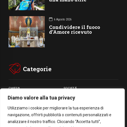
6 Agosto 2026
Condividere il fuoco
d’Amore ricevuto
Categorie
CHIESA
SOCIETÁ
Diamo valore alla tua privacy
CARITÁ
GIUBILEO
CULTURA
MEDIA
Utilizziamo i cookie per migliorare la tua esperienza di
navigazione, offrirti pubblicità o contenuti personalizzati e
analizzare il nostro traffico. Cliccando “Accetta tutti”,