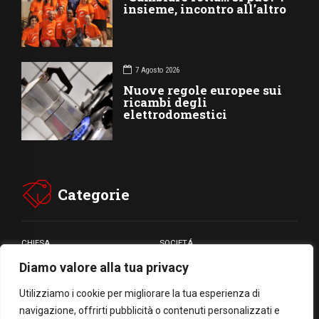
insieme, incontro all’altro
7 Agosto 2026
Nuove regole europee sui
ricambi degli
elettrodomestici
Categorie
CHIESA
SOCIETÁ
Diamo valore alla tua privacy
CARITÁ
GIUBILEO
CULTURA
MEDIA
Utilizziamo i cookie per migliorare la tua esperienza di
navigazione, offrirti pubblicità o contenuti personalizzati e