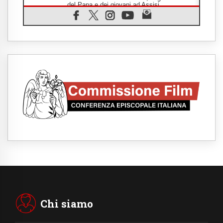
del Papa e dei giovani ad Assisi
06.08.2026
Il grazie dei giovani al Papa: "Oggi ci
sentiamo Chiesa"
06.08.2026
Leone XIV: la rivoluzione del Vangelo
abbatte i muri che separano gli esseri
umani
06.08.2026
Fra Marco Vianelli: alla scuola di san
Francesco per imparare il Vangelo della
pace
06.08.2026
Hiroshima, ad 81 anni dalla bomba resta
alto il richiamo al disarmo mondiale
06.08.2026
Il Papa con i giovani ad Assisi: costruire la
civiltà dell'amore non delle contrapposizioni
06.08.2026
Hiroshima e Nagasaki, 81 anni dopo. Al via
i "dieci giorni di preghiera per la pace"
Chi siamo