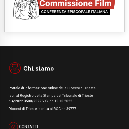
05.08.2026
Dal Papa all'udienza generale la forza del
"circolo degli eroi"
05.08.2026
Ucraina, il nunzio: preoccupa sentire chi
benedice la guerra. Il Papa unica voce di
pace
05.08.2026
Venezuela, don Pagniello: "Nel dolore, una
Chiesa che non si arrende"
05.08.2026
Migranti, UE compatta su Ceuta: superata
una prova difficile
Chi siamo
Portale di informazione online della Diocesi di Trieste
Iscr. al Registro della Stampa del Tribunale di Trieste
n.4/2022-3500/2022 V.G. dd.19.10.2022
Diocesi di Trieste iscritta al ROC nr. 39777
CONTATTI