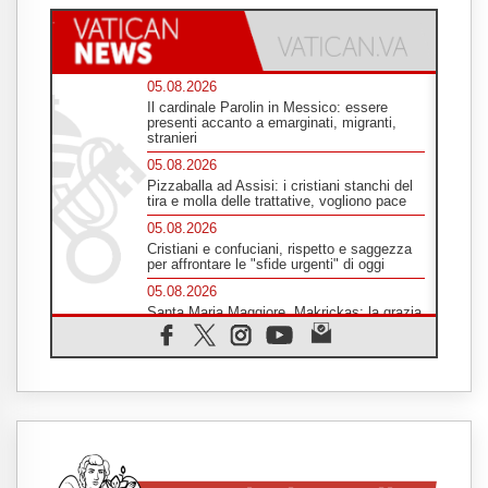
05.08.2026
Il cardinale Parolin in Messico: essere
presenti accanto a emarginati, migranti,
stranieri
05.08.2026
Pizzaballa ad Assisi: i cristiani stanchi del
tira e molla delle trattative, vogliono pace
05.08.2026
Cristiani e confuciani, rispetto e saggezza
per affrontare le "sfide urgenti" di oggi
05.08.2026
Santa Maria Maggiore, Makrickas: la grazia
di Dio scende ancora sul mondo
05.08.2026
I giovani attendono il Papa ad Assisi: "I
social non saziano, vogliamo cose grandi"
05.08.2026
Parolin ai preti del Guatemala: siate
"sentinelle vigili", è la santità a rendere
credibili