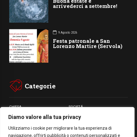
Buona estate e
arrivederci a settembre!
9 Agosto 2026
Festa patronale a San
Lorenzo Martire (Servola)
Categorie
CHIESA
SOCIETÁ
Diamo valore alla tua privacy
CARITÁ
GIUBILEO
CULTURA
MEDIA
Utilizziamo i cookie per migliorare la tua esperienza di
navigazione, offrirti pubblicità o contenuti personalizzati e