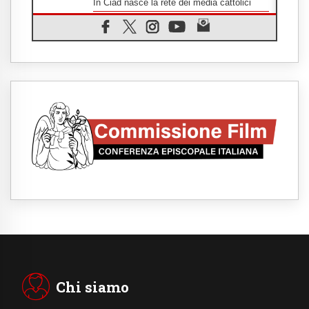
In Ciad nasce la rete dei media cattolici
08.08.2026
Pozzuoli, la Chiesa in prima linea: una
Messa tra i detriti e aiuti per gli sfollati
08.08.2026
Leone XIV il 7 settembre al Santuario della
Madre del Buon Consiglio di Genazzano
08.08.2026
Il Papa: in Sant'Agata contempliamo la
vittoria dell'amore sulla morte
08.08.2026
Hebdomada Papae: il Gr in latino dell'8
agosto
08.08.2026
Spin Time, Reina: Cristo non abita nei
palazzi del potere ma si identifica coi
senzatetto
08.08.2026
SIGNIS 2026, la comunicazione al servizio
del Vangelo
Chi siamo