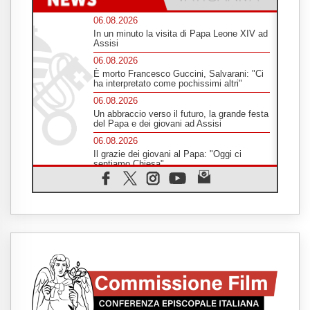
06.08.2026
In un minuto la visita di Papa Leone XIV ad
Assisi
06.08.2026
È morto Francesco Guccini, Salvarani: "Ci
ha interpretato come pochissimi altri"
06.08.2026
Un abbraccio verso il futuro, la grande festa
del Papa e dei giovani ad Assisi
06.08.2026
Il grazie dei giovani al Papa: "Oggi ci
sentiamo Chiesa"
06.08.2026
Leone XIV: la rivoluzione del Vangelo
abbatte i muri che separano gli esseri
umani
06.08.2026
Fra Marco Vianelli: alla scuola di san
Francesco per imparare il Vangelo della
pace
06.08.2026
Hiroshima, ad 81 anni dalla bomba resta
alto il richiamo al disarmo mondiale