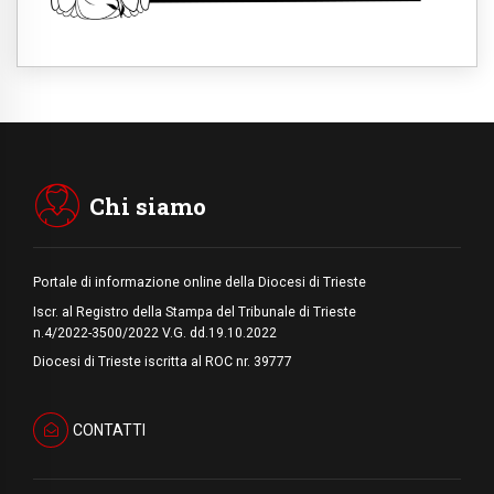
06.08.2026
Il Papa con i giovani ad Assisi: costruire la
civiltà dell'amore non delle contrapposizioni
06.08.2026
Hiroshima e Nagasaki, 81 anni dopo. Al via
i "dieci giorni di preghiera per la pace"
06.08.2026
Santa Maria degli Angeli, quando un
Santuario custodisce le origini
Chi siamo
Portale di informazione online della Diocesi di Trieste
Iscr. al Registro della Stampa del Tribunale di Trieste
n.4/2022-3500/2022 V.G. dd.19.10.2022
Diocesi di Trieste iscritta al ROC nr. 39777
CONTATTI