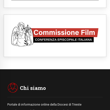
Santa Maria Maggiore, Makrickas: la grazia
di Dio scende ancora sul mondo
05.08.2026
I giovani attendono il Papa ad Assisi: "I
social non saziano, vogliamo cose grandi"
05.08.2026
Parolin ai preti del Guatemala: siate
"sentinelle vigili", è la santità a rendere
credibili
05.08.2026
Dal Papa all'udienza generale la forza del
"circolo degli eroi"
05.08.2026
Ucraina, il nunzio: preoccupa sentire chi
benedice la guerra. Il Papa unica voce di
pace
05.08.2026
Venezuela, don Pagniello: "Nel dolore, una
Chiesa che non si arrende"
Chi siamo
Portale di informazione online della Diocesi di Trieste