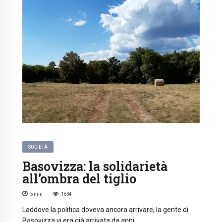
SOCIETÀ
Basovizza: la solidarietà
all’ombra del tiglio
5
min
1634
Laddove la politica doveva ancora arrivare, la gente di
Basovizza vi era già arrivata da anni.