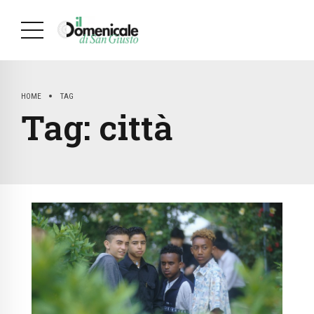
HOME
TAG
Tag:
città