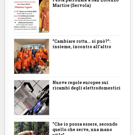
Martire (Servola)
"Cambiare rotta... si può?":
insieme, incontro all'altro
Nuove regole europee sui
ricambi degli elettrodomestici
"Che io possa essere, secondo
quello che serve, una mano
utile"