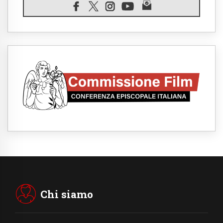
08.08.2026
Spin Time, Reina: Cristo non abita nei
palazzi del potere ma si identifica coi
senzatetto
08.08.2026
SIGNIS 2026, la comunicazione al servizio
del Vangelo
08.08.2026
Argentina, l'arcivescovo Colombo: "La
visita del Papa messaggio di pace e
dignità"
08.08.2026
Tonalestate 2026, i giovani sconfiggono la
paura
08.08.2026
Marcinelle, 70 anni dopo istituita la Giornata
europea per le vittime sul lavoro
08.08.2026
Arabia Saudita, Turchia e Pakistan
stringono una nuova alleanza militare in
Medio Oriente
Chi siamo