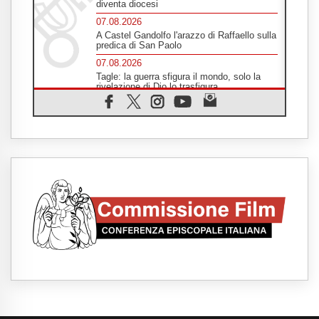
diventa diocesi
07.08.2026
A Castel Gandolfo l'arazzo di Raffaello sulla
predica di San Paolo
07.08.2026
Tagle: la guerra sfigura il mondo, solo la
rivelazione di Dio lo trasfigura
07.08.2026
Il Papa in Francia, quattro giorni intensi tra
Chiesa, popolo e istituzioni
07.08.2026
SIGNIS 2026, dare voce alle religiose
cattoliche nello spazio pubblico
07.08.2026
Honduras, gli sfollati invisibili di una crisi
dimenticata
07.08.2026
Italia, Antigone: carceri al limite della
sopravvivenza per caldo e sovraffollamento
07.08.2026
Parolin conclude il viaggio in Messico: "La
pace inizia con l'empatia per il dolore altrui"
07.08.2026