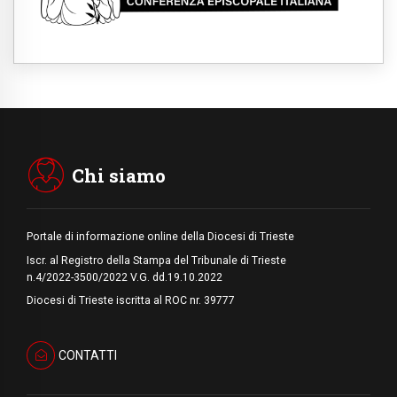
Gaza, la strage dei bambini non si ferma:
300 morti in 300 giorni
07.08.2026
Medio Oriente, non c'è accordo tra Libano e
Israele
06.08.2026
Il responsabile del "Go! Franciscan Youth
Meeting": da Assisi uno sguardo nuovo
Chi siamo
Portale di informazione online della Diocesi di Trieste
Iscr. al Registro della Stampa del Tribunale di Trieste
n.4/2022-3500/2022 V.G. dd.19.10.2022
Diocesi di Trieste iscritta al ROC nr. 39777
CONTATTI