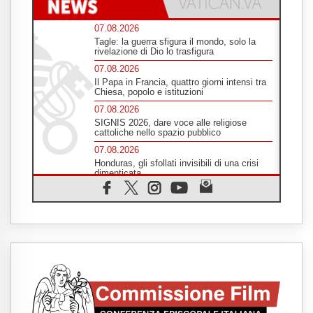
07.08.2026
Tagle: la guerra sfigura il mondo, solo la
rivelazione di Dio lo trasfigura
07.08.2026
Il Papa in Francia, quattro giorni intensi tra
Chiesa, popolo e istituzioni
07.08.2026
SIGNIS 2026, dare voce alle religiose
cattoliche nello spazio pubblico
07.08.2026
Honduras, gli sfollati invisibili di una crisi
dimenticata
07.08.2026
Italia, Antigone: carceri al limite della
sopravvivenza per caldo e sovraffollamento
07.08.2026
Parolin conclude il viaggio in Messico: "La
pace inizia con l'empatia per il dolore altrui"
07.08.2026
Uruguay, il presidente dei vescovi: la visita
del Papa dono per tutto il Paese
07.08.2026