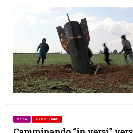
CHIESA
IN PRIMO PIANO
Camminando “in versi” ver