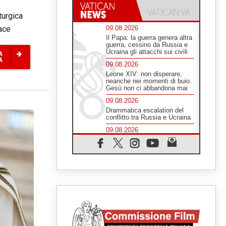
turgica
pace
09.08.2026
Il Papa: la guerra genera altra
guerra, cessino da Russia e
Ucraina gli attacchi sui civili
A
A
09.08.2026
Leone XIV: non disperare,
neanche nei momenti di buio.
Gesù non ci abbandona mai
09.08.2026
Drammatica escalation del
conflitto tra Russia e Ucraina
09.08.2026
Tra Tolkien e Leone, un
convegno su "l'uomo, il
mezzo e l'algoritmo"
09.08.2026
Spagna, controlli alle frontiere
per i viaggiatori provenienti
dall'Italia
09.08.2026
Indonesia, un dollaro per la
costruzione di 219 Chiese