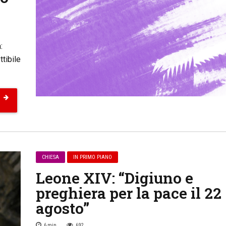
:
ttibile
CHIESA
IN PRIMO PIANO
Leone XIV: “Digiuno e
preghiera per la pace il 22
agosto”
6
min
692