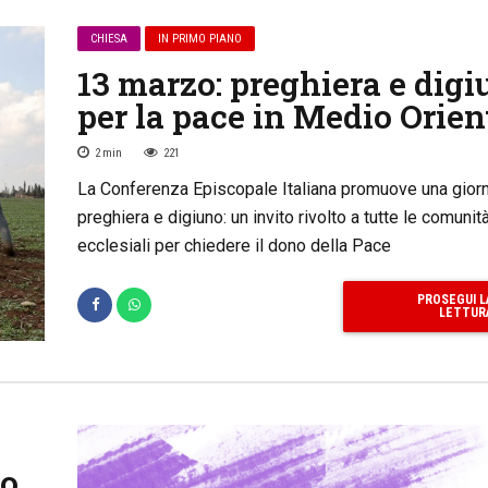
CHIESA
IN PRIMO PIANO
13 marzo: preghiera e digi
per la pace in Medio Orien
2
min
221
La Conferenza Episcopale Italiana promuove una giorn
preghiera e digiuno: un invito rivolto a tutte le comunit
ecclesiali per chiedere il dono della Pace
PROSEGUI L
LETTUR
so