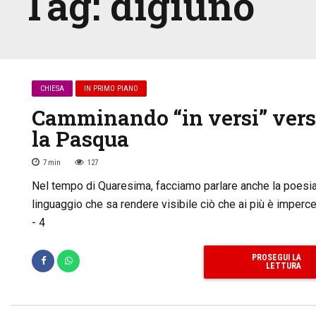
Tag:
digiuno
CHIESA
IN PRIMO PIANO
Camminando “in versi” ver
la Pasqua
7
min
127
Nel tempo di Quaresima, facciamo parlare anche la poesia
linguaggio che sa rendere visibile ciò che ai più è imperce
- 4
PROSEGUI LA
LETTURA