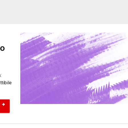
so
:
ttibile