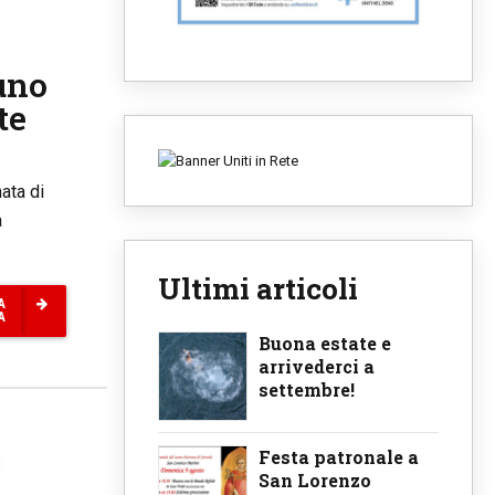
uno
te
ata di
à
Ultimi articoli
A
A
Buona estate e
arrivederci a
settembre!
Festa patronale a
San Lorenzo