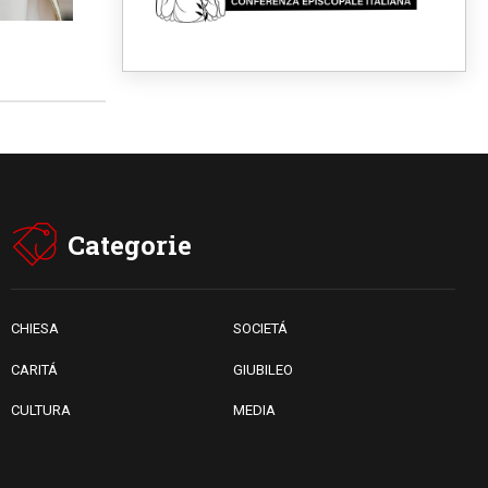
09.08.2026
Il dialogo interreligioso, isola
di resistenza per rispondere
alle paure del mondo
09.08.2026
In Ciad nasce la rete dei
media cattolici
08.08.2026
Pozzuoli, la Chiesa in prima
linea: una Messa tra i detriti e
aiuti per gli sfollati
08.08.2026
Categorie
Leone XIV il 7 settembre al
Santuario della Madre del
Buon Consiglio di Genazzano
CHIESA
SOCIETÁ
CARITÁ
GIUBILEO
CULTURA
MEDIA