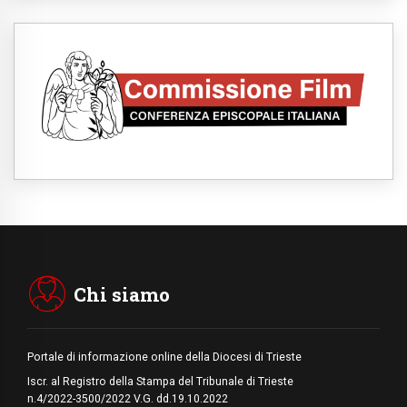
08.08.2026
SIGNIS 2026, la comunicazione al servizio
del Vangelo
08.08.2026
Argentina, l'arcivescovo Colombo: "La
visita del Papa messaggio di pace e
dignità"
08.08.2026
Tonalestate 2026, i giovani sconfiggono la
paura
08.08.2026
Marcinelle, 70 anni dopo istituita la Giornata
europea per le vittime sul lavoro
08.08.2026
Arabia Saudita, Turchia e Pakistan
stringono una nuova alleanza militare in
Medio Oriente
Chi siamo
Portale di informazione online della Diocesi di Trieste
Iscr. al Registro della Stampa del Tribunale di Trieste
n.4/2022-3500/2022 V.G. dd.19.10.2022