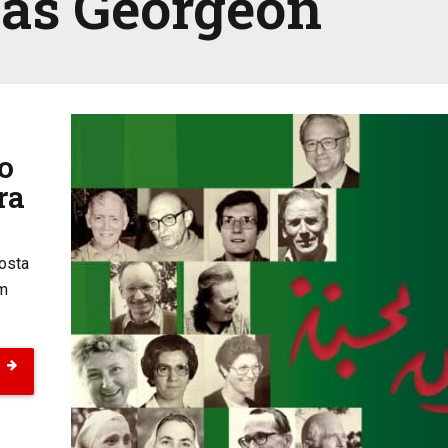
s Georgeon
o
ra
posta
om