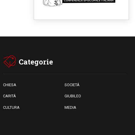
Fra Marco Vianelli: alla scuola
di san Francesco per
imparare il Vangelo della pace
06.08.2026
Hiroshima, ad 81 anni dalla
bomba resta alto il richiamo al
disarmo mondiale
06.08.2026
Il Papa con i giovani ad
Assisi: costruire la civiltà
dell'amore non delle
Categorie
contrapposizioni
06.08.2026
Hiroshima e Nagasaki, 81
anni dopo. Al via i "dieci giorni
di preghiera per la pace"
CHIESA
SOCIETÁ
CARITÁ
GIUBILEO
CULTURA
MEDIA