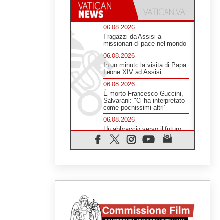
06.08.2026
I ragazzi da Assisi a
missionari di pace nel mondo
06.08.2026
In un minuto la visita di Papa
Leone XIV ad Assisi
06.08.2026
È morto Francesco Guccini,
Salvarani: "Ci ha interpretato
come pochissimi altri"
06.08.2026
Un abbraccio verso il futuro,
la grande festa del Papa e dei
giovani ad Assisi
06.08.2026
Il grazie dei giovani al Papa:
"Oggi ci sentiamo Chiesa"
06.08.2026
Leone XIV: la rivoluzione del
Vangelo abbatte i muri che
separano gli esseri umani
06.08.2026