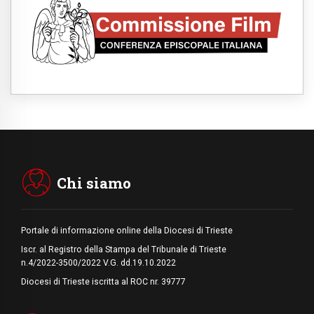
credibili
05.08.2026
Dal Papa all'udienza generale la forza del
"circolo degli eroi"
05.08.2026
Ucraina, il nunzio: preoccupa sentire chi
benedice la guerra. Il Papa unica voce di
pace
05.08.2026
Venezuela, don Pagniello: "Nel dolore, una
Chiesa che non si arrende"
05.08.2026
Migranti, UE compatta su Ceuta: superata
una prova difficile
Chi siamo
Portale di informazione online della Diocesi di Trieste
Iscr. al Registro della Stampa del Tribunale di Trieste
n.4/2022-3500/2022 V.G. dd.19.10.2022
Diocesi di Trieste iscritta al ROC nr. 39777