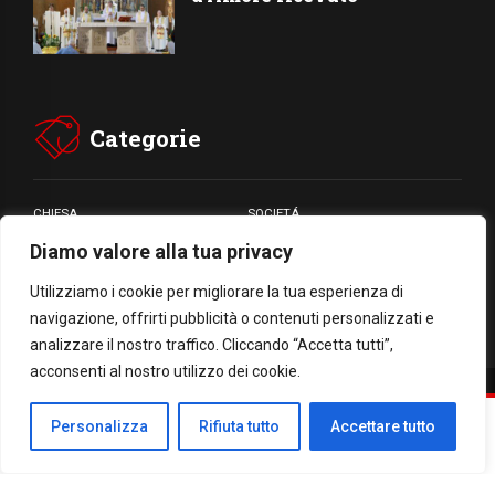
Categorie
CHIESA
SOCIETÁ
Diamo valore alla tua privacy
CARITÁ
GIUBILEO
CULTURA
MEDIA
Utilizziamo i cookie per migliorare la tua esperienza di
navigazione, offrirti pubblicità o contenuti personalizzati e
analizzare il nostro traffico. Cliccando “Accetta tutti”,
acconsenti al nostro utilizzo dei cookie.
Facebook
WhatsApp
Threads
Email
Condividi
Personalizza
Rifiuta tutto
Accettare tutto