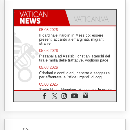
05.08.2026
Il cardinale Parolin in Messico: essere
presenti accanto a emarginati, migranti,
stranieri
05.08.2026
Pizzaballa ad Assisi: i cristiani stanchi del
tira e molla delle trattative, vogliono pace
05.08.2026
Cristiani e confuciani, rispetto e saggezza
per affrontare le "sfide urgenti" di oggi
05.08.2026
Santa Maria Maggiore, Makrickas: la grazia
di Dio scende ancora sul mondo
05.08.2026
I giovani attendono il Papa ad Assisi: "I
social non saziano, vogliamo cose grandi"
05.08.2026
Parolin ai preti del Guatemala: siate
"sentinelle vigili", è la santità a rendere