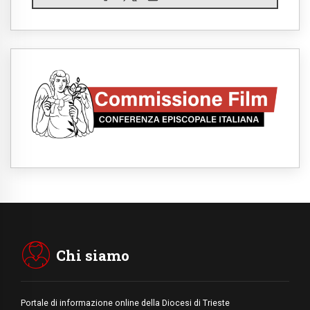
Il Papa in Francia, quattro giorni intensi tra
Chiesa, popolo e istituzioni
07.08.2026
SIGNIS 2026, dare voce alle religiose
cattoliche nello spazio pubblico
07.08.2026
Honduras, gli sfollati invisibili di una crisi
dimenticata
07.08.2026
Italia, Antigone: carceri al limite della
sopravvivenza per caldo e sovraffollamento
07.08.2026
Parolin conclude il viaggio in Messico: "La
pace inizia con l'empatia per il dolore altrui"
07.08.2026
Uruguay, il presidente dei vescovi: la visita
del Papa dono per tutto il Paese
Chi siamo
Portale di informazione online della Diocesi di Trieste