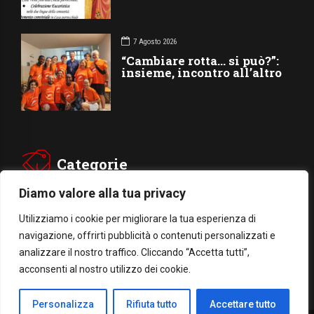
7 Agosto 2026
“Cambiare rotta… si può?”:
insieme, incontro all’altro
Categorie
Diamo valore alla tua privacy
CHIESA
SOCIETÁ
Utilizziamo i cookie per migliorare la tua esperienza di
navigazione, offrirti pubblicità o contenuti personalizzati e
CARITÁ
GIUBILEO
analizzare il nostro traffico. Cliccando “Accetta tutti”,
CULTURA
MEDIA
acconsenti al nostro utilizzo dei cookie.
Personalizza
Rifiuta tutto
Accettare tutto