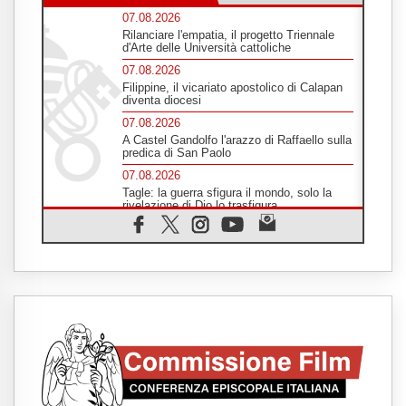
07.08.2026
Rilanciare l'empatia, il progetto Triennale
d'Arte delle Università cattoliche
07.08.2026
Filippine, il vicariato apostolico di Calapan
diventa diocesi
07.08.2026
A Castel Gandolfo l'arazzo di Raffaello sulla
predica di San Paolo
07.08.2026
Tagle: la guerra sfigura il mondo, solo la
rivelazione di Dio lo trasfigura
07.08.2026
Il Papa in Francia, quattro giorni intensi tra
Chiesa, popolo e istituzioni
07.08.2026
SIGNIS 2026, dare voce alle religiose
cattoliche nello spazio pubblico
07.08.2026
Honduras, gli sfollati invisibili di una crisi
dimenticata
07.08.2026
Italia, Antigone: carceri al limite della