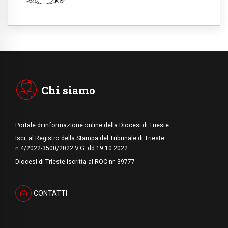
sopravvivenza per caldo e sovraffollamento
07.08.2026
Parolin conclude il viaggio in Messico: "La
pace inizia con l'empatia per il dolore altrui"
07.08.2026
Uruguay, il presidente dei vescovi: la visita
del Papa dono per tutto il Paese
Chi siamo
Portale di informazione online della Diocesi di Trieste
Iscr. al Registro della Stampa del Tribunale di Trieste
n.4/2022-3500/2022 V.G. dd.19.10.2022
Diocesi di Trieste iscritta al ROC nr. 39777
CONTATTI