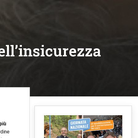
ll’insicurezza
più
rdine