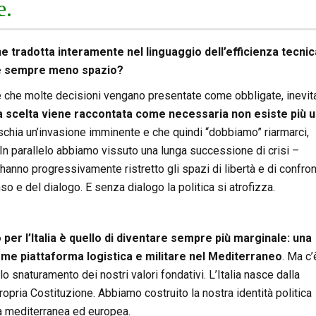
e.
e tradotta interamente nel linguaggio dell’efficienza tecnic
ere sempre meno spazio?
 che molte decisioni vengano presentate come obbligate, inevitab
 scelta viene raccontata come necessaria non esiste più 
rischia un’invasione imminente e che quindi “dobbiamo” riarmarci,
. In parallelo abbiamo vissuto una lunga successione di crisi –
hanno progressivamente ristretto gli spazi di libertà e di confron
e del dialogo. E senza dialogo la politica si atrofizza.
o per l’Italia è quello di diventare sempre più marginale: una
come piattaforma logistica e militare nel Mediterraneo
. Ma c’
lo snaturamento dei nostri valori fondativi. L’Italia nasce dalla
ropria Costituzione. Abbiamo costruito la nostra identità politica
ura mediterranea ed europea.