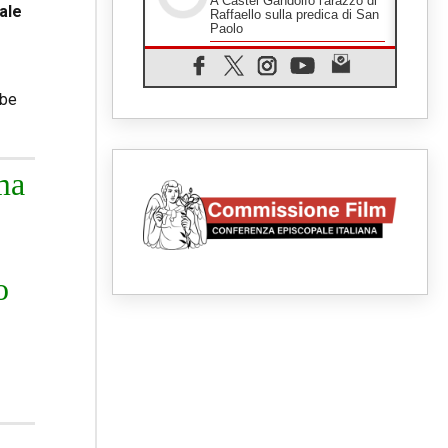
A Castel Gandolfo l'arazzo di
ale
Raffaello sulla predica di San
Paolo
07.08.2026
Tagle: la guerra sfigura il
mondo, solo la rivelazione di
bbe
Dio lo trasfigura
07.08.2026
Il Papa in Francia, quattro
giorni intensi tra Chiesa,
popolo e istituzioni
ima
07.08.2026
SIGNIS 2026, dare voce alle
religiose cattoliche nello
spazio pubblico
07.08.2026
o
Honduras, gli sfollati invisibili
di una crisi dimenticata
07.08.2026
Italia, Antigone: carceri al
limite della sopravvivenza per
caldo e sovraffollamento
07.08.2026
Parolin conclude il viaggio in
Messico: "La pace inizia con
l'empatia per il dolore altrui"