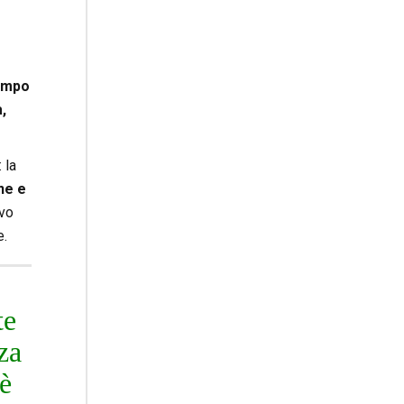
07.08.2026
Uruguay, il presidente dei
vescovi: la visita del Papa
dono per tutto il Paese
campo
,
 la
ne e
ovo
e.
te
za
 è