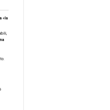
a «la
ili,
una
to.
è