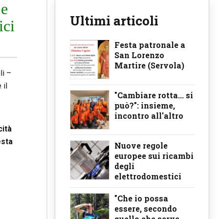
 e
Ultimi articoli
ici
Festa patronale a
San Lorenzo
Martire (Servola)
li –
 il
"Cambiare rotta... si
può?": insieme,
incontro all'altro
cità
esta
Nuove regole
europee sui ricambi
degli
elettrodomestici
"Che io possa
essere, secondo
quello che serve,