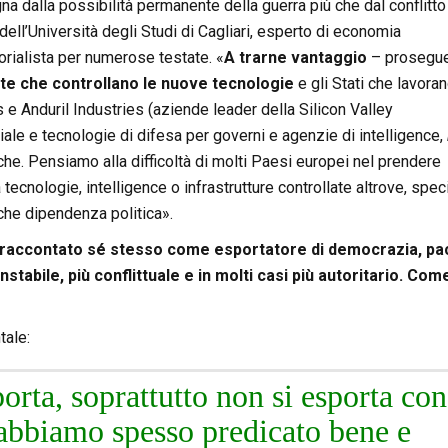
a dalla possibilità permanente della guerra più che dal conflitto
dell’Università degli Studi di Cagliari, esperto di economia
rialista per numerose testate. «
A trarne vantaggio
– prosegu
ate che controllano le nuove tecnologie
e gli Stati che lavora
e Anduril Industries (aziende leader della Silicon Valley
ciale e tecnologie di difesa per governi e agenzie di intelligence,
. Pensiamo alla difficoltà di molti Paesi europei nel prendere
nologie, intelligence o infrastrutture controllate altrove, spec
nche dipendenza politica».
ha raccontato sé stesso come esportatore di democrazia, pa
tabile, più conflittuale e in molti casi più autoritario. Com
tale:
orta, soprattutto non si esporta con
 abbiamo spesso predicato bene e