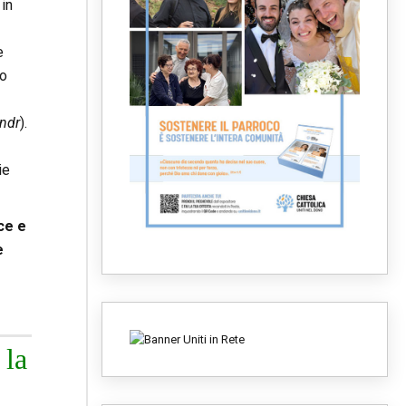
 in
e
no
ndr
).
ie
ce e
e
 la