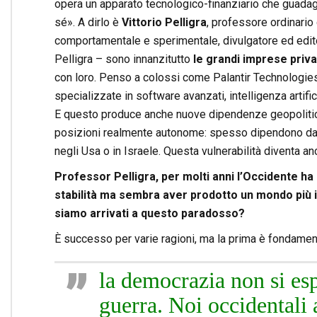
opera un apparato tecnologico-finanziario che guadagn
sé». A dirlo è
Vittorio Pelligra
, professore ordinario 
comportamentale e sperimentale, divulgatore ed edito
Pelligra – sono innanzitutto
le grandi imprese priv
con loro. Penso a colossi come Palantir Technologies 
specializzate in software avanzati, intelligenza artifi
E questo produce anche nuove dipendenze geopolitiche
posizioni realmente autonome: spesso dipendono da tec
negli Usa o in Israele. Questa vulnerabilità diventa a
Professor Pelligra, per molti anni l’Occidente 
stabilità ma sembra aver prodotto un mondo più ins
siamo arrivati a questo paradosso?
È successo per varie ragioni, ma la prima è fondamen
la democrazia non si esp
guerra. Noi occidentali