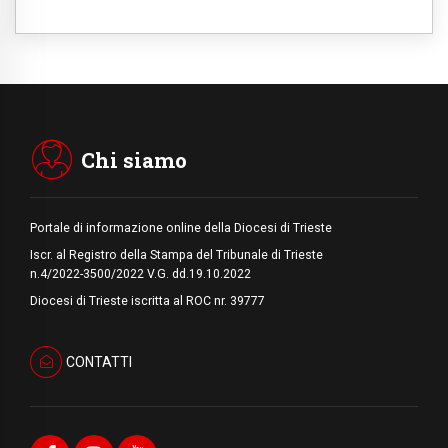
Il dialogo interreligioso, isola di resistenza
per rispondere alle paure del mondo
09.08.2026
In Ciad nasce la rete dei media cattolici
08.08.2026
Pozzuoli, la Chiesa in prima linea: una
Messa tra i detriti e aiuti per gli sfollati
Chi siamo
Portale di informazione online della Diocesi di Trieste
Iscr. al Registro della Stampa del Tribunale di Trieste
n.4/2022-3500/2022 V.G. dd.19.10.2022
Diocesi di Trieste iscritta al ROC nr. 39777
CONTATTI