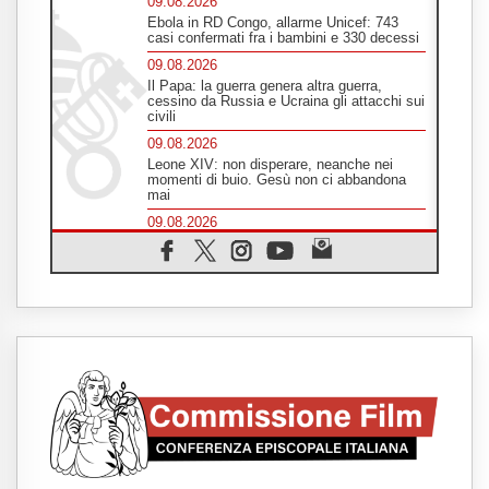
09.08.2026
Ebola in RD Congo, allarme Unicef: 743
casi confermati fra i bambini e 330 decessi
09.08.2026
Il Papa: la guerra genera altra guerra,
cessino da Russia e Ucraina gli attacchi sui
civili
09.08.2026
Leone XIV: non disperare, neanche nei
momenti di buio. Gesù non ci abbandona
mai
09.08.2026
Drammatica escalation del conflitto tra
Russia e Ucraina
09.08.2026
Tra Tolkien e Leone, un convegno su
"l'uomo, il mezzo e l'algoritmo"
09.08.2026
Spagna, controlli alle frontiere per i
viaggiatori provenienti dall'Italia
09.08.2026
Indonesia, un dollaro per la costruzione di
219 Chiese
09.08.2026