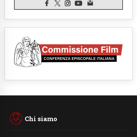
Filippine, il vicariato apostolico di Calapan
diventa diocesi
07.08.2026
A Castel Gandolfo l'arazzo di Raffaello sulla
predica di San Paolo
07.08.2026
Tagle: la guerra sfigura il mondo, solo la
rivelazione di Dio lo trasfigura
07.08.2026
Il Papa in Francia, quattro giorni intensi tra
Chiesa, popolo e istituzioni
07.08.2026
SIGNIS 2026, dare voce alle religiose
cattoliche nello spazio pubblico
07.08.2026
Honduras, gli sfollati invisibili di una crisi
dimenticata
07.08.2026
Italia, Antigone: carceri al limite della
sopravvivenza per caldo e sovraffollamento
Chi siamo