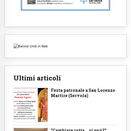
Ultimi articoli
Festa patronale a San Lorenzo
Martire (Servola)
"Cambiare rotta... si può?":