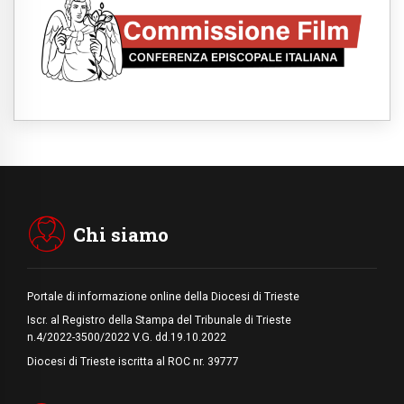
06.08.2026
Fra Marco Vianelli: alla scuola di san
Francesco per imparare il Vangelo della
pace
06.08.2026
Hiroshima, ad 81 anni dalla bomba resta
alto il richiamo al disarmo mondiale
06.08.2026
Il Papa con i giovani ad Assisi: costruire la
civiltà dell'amore non delle contrapposizioni
06.08.2026
Hiroshima e Nagasaki, 81 anni dopo. Al via
i "dieci giorni di preghiera per la pace"
Chi siamo
Portale di informazione online della Diocesi di Trieste
Iscr. al Registro della Stampa del Tribunale di Trieste
n.4/2022-3500/2022 V.G. dd.19.10.2022
Diocesi di Trieste iscritta al ROC nr. 39777