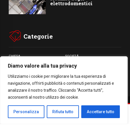
elettrodomestici
Categorie
CHIESA
SOCIETÁ
Diamo valore alla tua privacy
CARITÁ
GIUBILEO
CULTURA
MEDIA
Utilizziamo i cookie per migliorare la tua esperienza di
navigazione, offrirti pubblicità o contenuti personalizzati e
analizzare il nostro traffico. Cliccando “Accetta tutti”,
acconsenti al nostro utilizzo dei cookie.
Facebook
WhatsApp
Threads
Email
Condividi
Personalizza
Rifiuta tutto
Accettare tutto