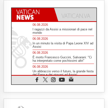
06.08.2026
I ragazzi da Assisi a missionari di pace nel
mondo
06.08.2026
In un minuto la visita di Papa Leone XIV ad
Assisi
06.08.2026
È morto Francesco Guccini, Salvarani: "Ci
ha interpretato come pochissimi altri"
06.08.2026
Un abbraccio verso il futuro, la grande festa
del Papa e dei giovani ad Assisi
06.08.2026
Il grazie dei giovani al Papa: "Oggi ci
sentiamo Chiesa"
06.08.2026
Leone XIV: la rivoluzione del Vangelo
abbatte i muri che separano gli esseri
umani