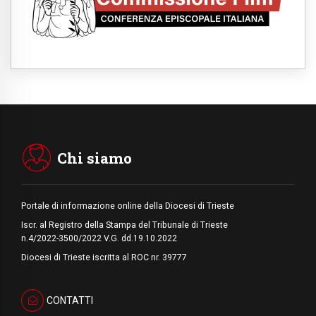
Dal Papa all'udienza generale la forza del
"circolo degli eroi"
05.08.2026
Ucraina, il nunzio: preoccupa sentire chi
benedice la guerra. Il Papa unica voce di
pace
05.08.2026
Venezuela, don Pagniello: "Nel dolore, una
Chiesa che non si arrende"
05.08.2026
Migranti, UE compatta su Ceuta: superata
una prova difficile
Chi siamo
Portale di informazione online della Diocesi di Trieste
Iscr. al Registro della Stampa del Tribunale di Trieste
n.4/2022-3500/2022 V.G. dd.19.10.2022
Diocesi di Trieste iscritta al ROC nr. 39777
CONTATTI