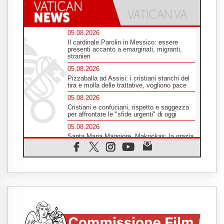
05.08.2026
Il cardinale Parolin in Messico: essere
presenti accanto a emarginati, migranti,
stranieri
05.08.2026
Pizzaballa ad Assisi: i cristiani stanchi del
tira e molla delle trattative, vogliono pace
05.08.2026
Cristiani e confuciani, rispetto e saggezza
per affrontare le "sfide urgenti" di oggi
05.08.2026
Santa Maria Maggiore, Makrickas: la grazia
di Dio scende ancora sul mondo
05.08.2026
I giovani attendono il Papa ad Assisi: "I
social non saziano, vogliamo cose grandi"
05.08.2026
Parolin ai preti del Guatemala: siate
"sentinelle vigili", è la santità a rendere
credibili
05.08.2026