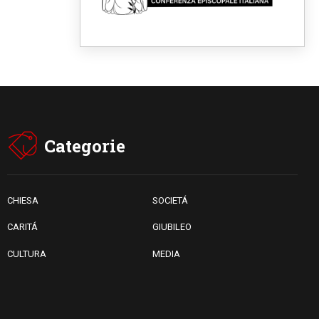
06.08.2026
È morto Francesco Guccini,
Salvarani: "Ci ha interpretato
come pochissimi altri"
06.08.2026
Un abbraccio verso il futuro,
la grande festa del Papa e dei
giovani ad Assisi
06.08.2026
Il grazie dei giovani al Papa:
"Oggi ci sentiamo Chiesa"
Categorie
06.08.2026
Leone XIV: la rivoluzione del
Vangelo abbatte i muri che
separano gli esseri umani
CHIESA
SOCIETÁ
CARITÁ
GIUBILEO
CULTURA
MEDIA