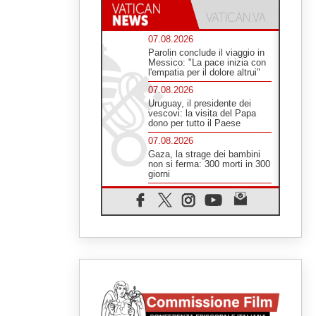
07.08.2026
Parolin conclude il viaggio in
Messico: "La pace inizia con
l'empatia per il dolore altrui"
07.08.2026
Uruguay, il presidente dei
vescovi: la visita del Papa
dono per tutto il Paese
07.08.2026
Gaza, la strage dei bambini
non si ferma: 300 morti in 300
giorni
07.08.2026
Medio Oriente, non c'è
accordo tra Libano e Israele
06.08.2026
Il responsabile del "Go!
Franciscan Youth Meeting":
da Assisi uno sguardo nuovo
06.08.2026
In un minuto la visita di Papa
Leone XIV ad Assisi