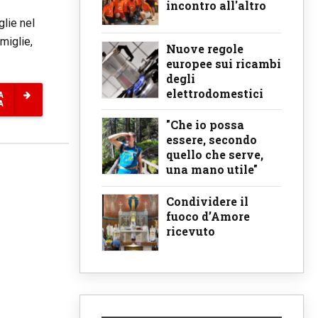
incontro all'altro
glie nel
miglie,
Nuove regole
europee sui ricambi
degli
elettrodomestici
A
A
"Che io possa
essere, secondo
quello che serve,
una mano utile"
Condividere il
fuoco d’Amore
ricevuto